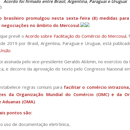
Acordo foi firmado entre Brasil, Argentina, Paraguai e Uruguai
6
 brasileiro promulgou nesta sexta-feira (8) medidas para 
ar negociações no âmbito do
Mercosul
.
 que prevê o
Acordo sobre Facilitação do Comércio do Mercosul
,
e 2019 por Brasil, Argentina, Paraguai e Uruguai, está publica
 União
.
oi assinada pelo vice-presidente Geraldo Alckmin, no exercício da 
ca, e decorre da aprovação do texto pelo Congresso Nacional 
estabelece regras comuns para
facilitar o comércio intrazona
rizes da Organização Mundial do Comércio (OMC) e da Or
e Aduanas (OMA)
.
ais pontos são:
 o uso de documentação eletrônica,