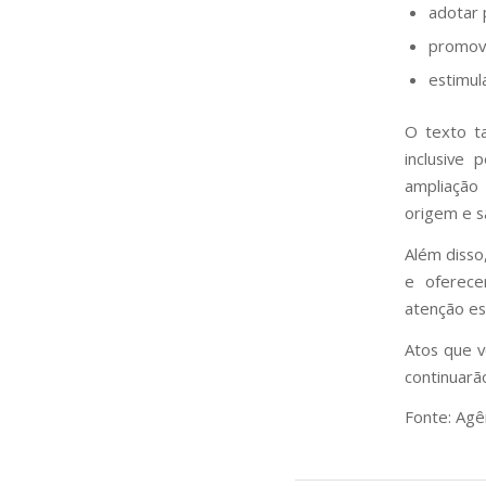
adotar 
promove
estimul
O texto t
inclusive
ampliação
origem e sa
Além disso,
e oferece
atenção es
Atos que v
continuarã
Fonte: Agên