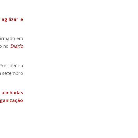
agilizar e
 firmado em
do no
Diário
Presidência
em setembro
, alinhadas
ganização