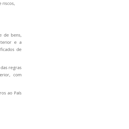
 riscos,
e de bens,
terior e a
ficados de
e das regras
erior, com
ros ao País