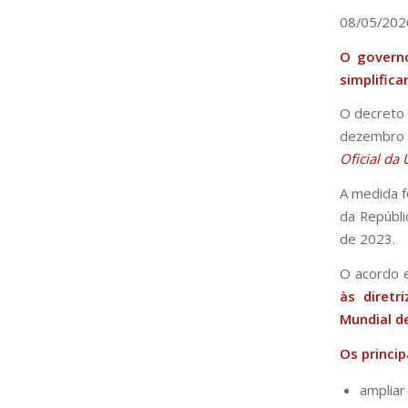
08/05/202
O governo
simplific
O decreto
dezembro d
Oficial da
A medida f
da Repúbli
de 2023.
O acordo 
às diret
Mundial d
Os princip
ampliar