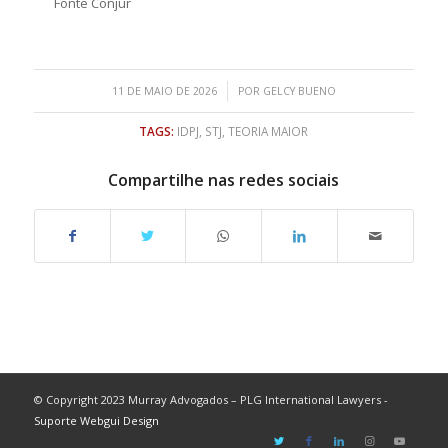
Fonte Conjur
/
11 DE MAIO DE 2026
POR
GELCY BUENO
TAGS:
IDPJ
,
STJ
,
TEORIA MAIOR
Compartilhe nas redes sociais
© Copyright 2023 Murray Advogados – PLG International Lawyers -
Suporte Webgui Design