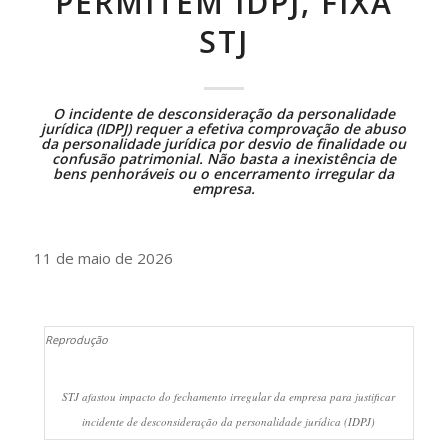
PERMITEM IDPJ, FIXA
STJ
O incidente de desconsideração da personalidade
jurídica (IDPJ) requer a efetiva comprovação de abuso
da personalidade jurídica por desvio de finalidade ou
confusão patrimonial. Não basta a inexistência de
bens penhoráveis ou o encerramento irregular da
empresa.
11 de maio de 2026
Reprodução
STJ afastou impacto do fechamento irregular da empresa para justificar
incidente de desconsideração da personalidade jurídica (IDPJ)