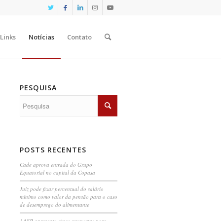
Links
Notícias
Contato
PESQUISA
POSTS RECENTES
Cade aprova entrada do Grupo
Equatorial no capital da Copasa
Juiz pode fixar percentual do salário
mínimo como valor da pensão para o caso
de desemprego do alimentante
AASP apresenta cinco propostas para