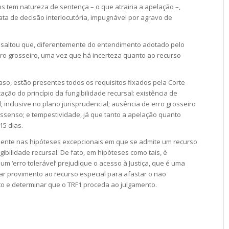
os tem natureza de
sentença
– o que atrairia a
apelação
–,
ata de
decisão interlocutória
, impugnável por
agravo de
essaltou que, diferentemente do entendimento adotado pelo
erro grosseiro, uma vez que há incerteza quanto ao recurso
so, estão presentes todos os requisitos fixados pela Corte
cação do princípio da
fungibilidade recursal
: existência de
, inclusive no plano jurisprudencial; ausência de erro grosseiro
issenso; e tempestividade, já que tanto a
apelação
quanto
15 dias.
mente nas hipóteses excepcionais em que se admite um recurso
gibilidade recursal
. De fato, em hipóteses como tais, é
 ‘erro tolerável’ prejudique o acesso à Justiça, que é uma
dar
provimento
ao
recurso especial
para afastar o não
to
e determinar que o TRF1 proceda ao julgamento.