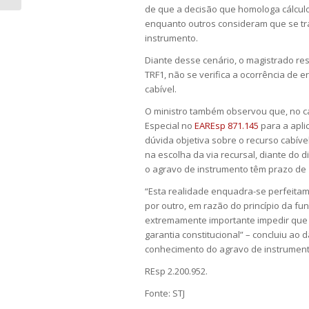
de que a decisão que homologa cálcul
enquanto outros consideram que se tr
instrumento
.
Diante desse cenário, o magistrado r
TRF1, não se verifica a ocorrência de 
cabível.
O ministro também observou que, no ca
Especial no
EAREsp 871.145
para a apli
dúvida objetiva sobre o recurso cabível
na escolha da via recursal, diante do d
o
agravo de instrumento
têm prazo de 
“Esta realidade enquadra-se perfeita
por outro, em razão do princípio da
fun
extremamente importante impedir que um
garantia constitucional” – concluiu ao 
conhecimento do
agravo de instrumen
REsp 2.200.952.
Fonte: STJ