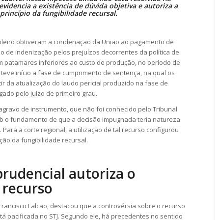
evidencia a existência de dúvida objetiva e autoriza a
 princípio da
fungibilidade recursal
.
oleiro obtiveram a condenação da União ao pagamento de
lo de indenização pelos prejuízos decorrentes da política de
em patamares inferiores ao custo de produção, no período de
, teve início a fase de cumprimento de
sentença
, na qual os
r da atualização do laudo pericial produzido na fase de
do pelo juízo de primeiro grau.
agravo de instrumento
, que não foi conhecido pelo Tribunal
sob o fundamento de que a decisão impugnada teria natureza
. Para a corte regional, a utilização de tal recurso configurou
cação da
fungibilidade recursal
.
prudencial autoriza o
 recurso
 Francisco Falcão, destacou que a controvérsia sobre o recurso
tá pacificada no STJ. Segundo ele, há precedentes no sentido