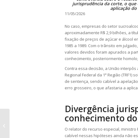
jurisprudência da corte, o que 
aplicação do
11/05/2026
No caso, empresas do setor sucroalco
aproximadamente R$ 2,9 bilhões, a títu
fixação de preços de açúcar e álcool 
1985 a 1989. Com o trânsito em julgado
valores devidos foram apurados a parti
conhecimento, posteriormente homologa
Contra essa decisão, a União interpôs
Regional Federal da 1ª Região (TRF1) 
de
sentença
, sendo cabível a
apelação
erro grosseiro, o que afastaria a apli
Divergência juris
conhecimento do
Falta de bens e fechamento
irregular da empresa não permitem
O relator do
recurso especial
, ministro
IDPJ, fixa ST...
cabível nessas hipóteses ainda não es