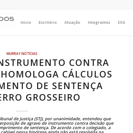
Inicio
Escritório
Atuação
Integrantes
ESG
MURRAY NOTÍCIAS
INSTRUMENTO CONTRA
E HOMOLOGA CÁLCULOS
MENTO DE SENTENÇA
ERRO GROSSEIRO
bunal de Justiça (STJ), por unanimidade, entendeu que
terposição de
agravo de instrumento
contra decisão que
cumprimento de
sentença
. De acordo com o colegiado, a
 cabível nessa hipótese ainda não está resolvida na