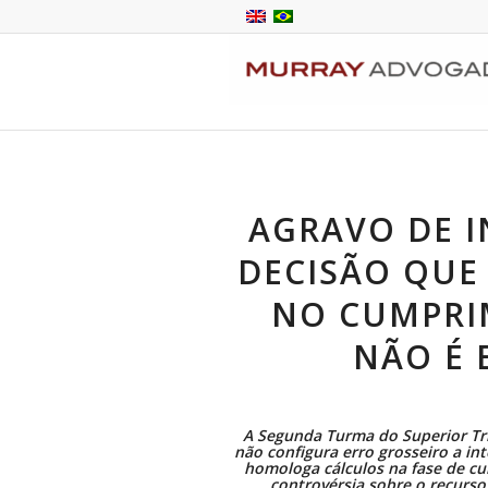
AGRAVO DE 
DECISÃO QU
NO CUMPRI
NÃO É 
A Segunda Turma do Superior Tri
não configura erro grosseiro a in
homologa cálculos na fase de 
controvérsia sobre o recurso