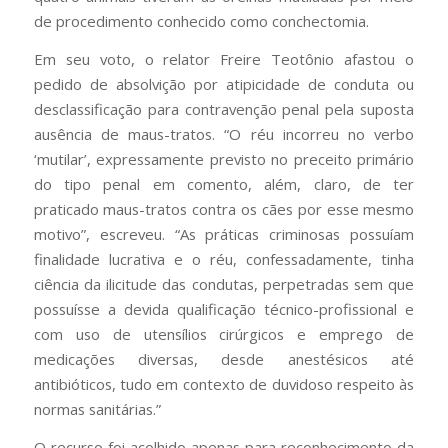
de procedimento conhecido como conchectomia.
Em seu voto, o relator Freire Teotônio afastou o
pedido de absolvição por atipicidade de conduta ou
desclassificação para contravenção penal pela suposta
ausência de maus-tratos. “O réu incorreu no verbo
‘mutilar’, expressamente previsto no preceito primário
do tipo penal em comento, além, claro, de ter
praticado maus-tratos contra os cães por esse mesmo
motivo”, escreveu. “As práticas criminosas possuíam
finalidade lucrativa e o réu, confessadamente, tinha
ciência da ilicitude das condutas, perpetradas sem que
possuísse a devida qualificação técnico-profissional e
com uso de utensílios cirúrgicos e emprego de
medicações diversas, desde anestésicos até
antibióticos, tudo em contexto de duvidoso respeito às
normas sanitárias.”
O recurso foi acolhido apenas para reconhecimento da