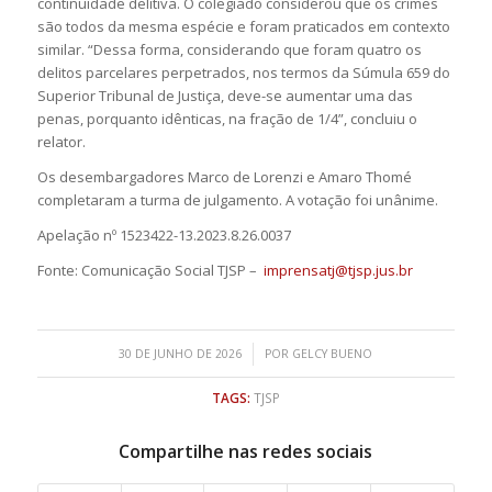
continuidade delitiva. O colegiado considerou que os crimes
são todos da mesma espécie e foram praticados em contexto
similar. “Dessa forma, considerando que foram quatro os
delitos parcelares perpetrados, nos termos da Súmula 659 do
Superior Tribunal de Justiça, deve-se aumentar uma das
penas, porquanto idênticas, na fração de 1/4”, concluiu o
relator.
Os desembargadores Marco de Lorenzi e Amaro Thomé
completaram a turma de julgamento. A votação foi unânime.
Apelação nº 1523422-13.2023.8.26.0037
Fonte: Comunicação Social TJSP –
imprensatj@tjsp.jus.br
/
30 DE JUNHO DE 2026
POR
GELCY BUENO
TAGS:
TJSP
Compartilhe nas redes sociais