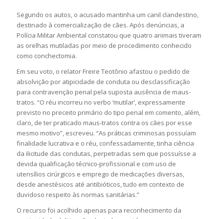
Segundo os autos, o acusado mantinha um canil clandestino,
destinado à comercialização de cães. Após denúncias, a
Polícia Militar Ambiental constatou que quatro animais tiveram
as orelhas mutiladas por meio de procedimento conhecido
como conchectomia.
Em seu voto, o relator Freire Teotônio afastou o pedido de
absolvição por atipicidade de conduta ou desclassificação
para contravenção penal pela suposta ausência de maus-
tratos. “O réu incorreu no verbo ‘mutilar’, expressamente
previsto no preceito primário do tipo penal em comento, além,
claro, de ter praticado maus-tratos contra os cães por esse
mesmo motivo”, escreveu. “As práticas criminosas possuíam
finalidade lucrativa e o réu, confessadamente, tinha ciência
da ilicitude das condutas, perpetradas sem que possuísse a
devida qualificação técnico-profissional e com uso de
utensílios cirúrgicos e emprego de medicações diversas,
desde anestésicos até antibióticos, tudo em contexto de
duvidoso respeito às normas sanitárias.”
O recurso foi acolhido apenas para reconhecimento da