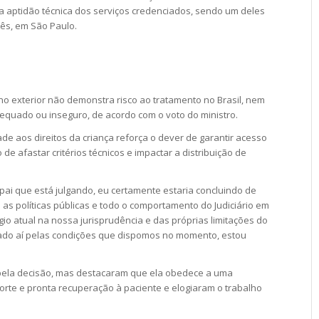
 aptidão técnica dos serviços credenciados, sendo um deles
nês, em São Paulo.
no exterior não demonstra risco ao tratamento no Brasil, nem
equado ou inseguro, de acordo com o voto do ministro.
ade aos direitos da criança reforça o dever de garantir acesso
e afastar critérios técnicos e impactar a distribuição de
i que está julgando, eu certamente estaria concluindo de
as políticas públicas e todo o comportamento do Judiciário em
io atual na nossa jurisprudência e das próprias limitações do
tado aí pelas condições que dispomos no momento, estou
pela decisão, mas destacaram que ela obedece a uma
orte e pronta recuperação à paciente e elogiaram o trabalho