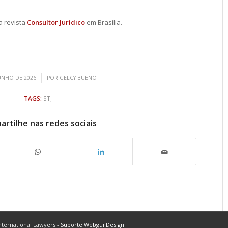
a revista
Consultor Jurídico
em Brasília.
/
JUNHO DE 2026
POR
GELCY BUENO
TAGS:
STJ
rtilhe nas redes sociais
ternational Lawyers -
Suporte Webgui Design