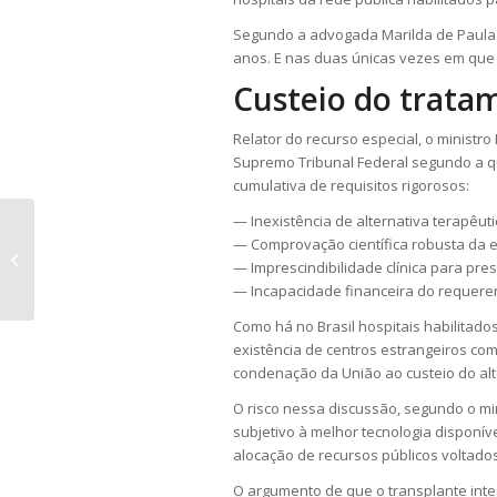
Segundo a advogada Marilda de Paula 
anos. E nas duas únicas vezes em que f
Custeio do trata
Relator do recurso especial, o ministro 
Supremo Tribunal Federal segundo a 
cumulativa de requisitos rigorosos:
— Inexistência de alternativa terapêuti
Resolução do Cade regulamenta
— Comprovação científica robusta da e
pagamento e cobrança de multas
— Imprescindibilidade clínica para pre
em condenações...
— Incapacidade financeira do requere
Como há no Brasil hospitais habilitad
existência de centros estrangeiros com
condenação da União ao custeio do alt
O risco nessa discussão, segundo o mini
subjetivo à melhor tecnologia disponí
alocação de recursos públicos voltado
O argumento de que o transplante inte