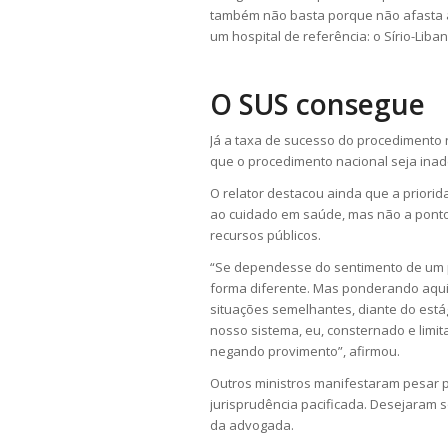
também não basta porque não afasta a
um hospital de referência: o Sírio-Liba
O SUS consegue
Já a taxa de sucesso do procedimento 
que o procedimento nacional seja inad
O relator destacou ainda que a priorid
ao cuidado em saúde, mas não a ponto d
recursos públicos.
“Se dependesse do sentimento de um pa
forma diferente. Mas ponderando aqui 
situações semelhantes, diante do estág
nosso sistema, eu, consternado e limi
negando provimento”, afirmou.
Outros ministros manifestaram pesar 
jurisprudência pacificada. Desejaram s
da advogada.