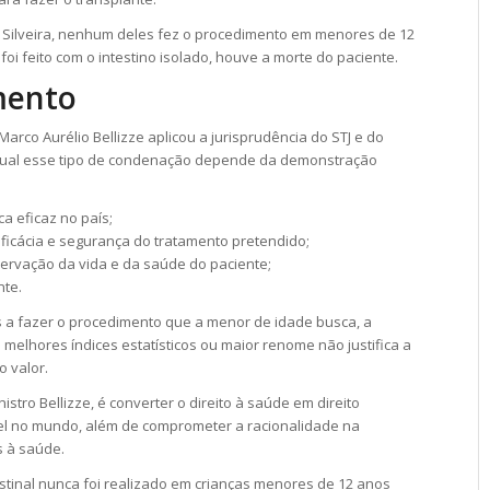
Silveira, nenhum deles fez o procedimento em menores de 12
oi feito com o intestino isolado, houve a morte do paciente.
mento
Marco Aurélio Bellizze aplicou a jurisprudência do STJ e do
qual esse tipo de condenação depende da demonstração
ca eficaz no país;
ficácia e segurança do tratamento pretendido;
servação da vida e da saúde do paciente;
nte.
os a fazer o procedimento que a menor de idade busca, a
 melhores índices estatísticos ou maior renome não justifica a
o valor.
stro Bellizze, é converter o direito à saúde em direito
vel no mundo, além de comprometer a racionalidade na
s à saúde.
stinal nunca foi realizado em crianças menores de 12 anos