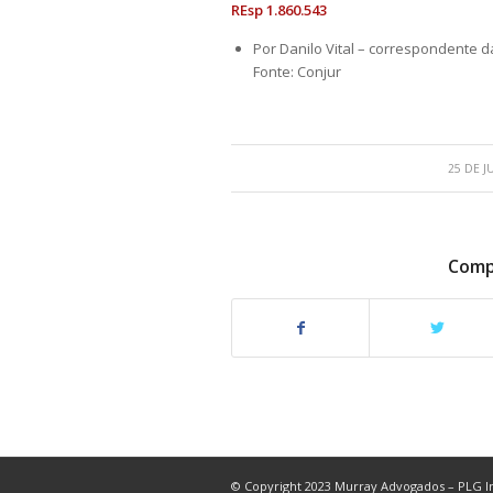
REsp 1.860.543
Por Danilo Vital – correspondente d
Fonte: Conjur
25 DE 
Compa
© Copyright 2023 Murray Advogados – PLG In