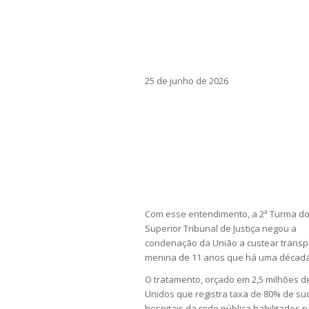
25 de junho de 2026
Com esse entendimento, a 2ª Turma d
Superior Tribunal de Justiça negou a
condenação da União a custear transpla
menina de 11 anos que há uma década
O tratamento, orçado em 2,5 milhões de
Unidos que registra taxa de 80% de suc
hospitais da rede pública habilitados p