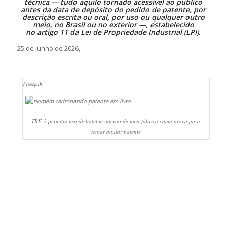
técnica — tudo aquilo tornado acessível ao público
antes da data de depósito do pedido de patente, por
descrição escrita ou oral, por uso ou qualquer outro
meio, no Brasil ou no exterior —, estabelecido
no
artigo 11 da Lei de Propriedade Industrial (LPI)
.
25 de junho de 2026,
Freepik
TRF-2 permitiu uso de boletim interno de uma fábrica como prova para
tentar anular patente