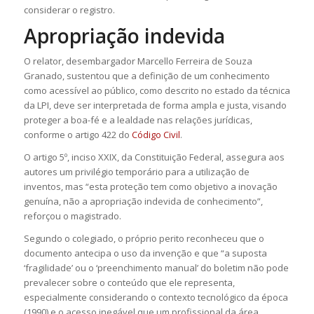
considerar o registro.
Apropriação indevida
O relator, desembargador Marcello Ferreira de Souza
Granado, sustentou que a definição de um conhecimento
como acessível ao público, como descrito no estado da técnica
da LPI, deve ser interpretada de forma ampla e justa, visando
proteger a boa-fé e a lealdade nas relações jurídicas,
conforme o artigo 422 do
Código Civil
.
O artigo 5º, inciso XXIX, da Constituição Federal, assegura aos
autores um privilégio temporário para a utilização de
inventos, mas “esta proteção tem como objetivo a inovação
genuína, não a apropriação indevida de conhecimento”,
reforçou o magistrado.
Segundo o colegiado, o próprio perito reconheceu que o
documento antecipa o uso da invenção e que “a suposta
‘fragilidade’ ou o ‘preenchimento manual’ do boletim não pode
prevalecer sobre o conteúdo que ele representa,
especialmente considerando o contexto tecnológico da época
(1990) e o acesso inegável que um profissional da área