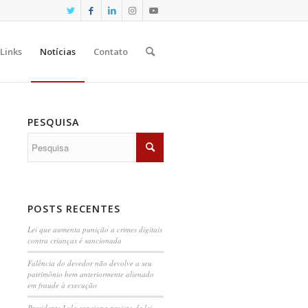
Links
Notícias
Contato
PESQUISA
POSTS RECENTES
Lei que aumenta punição a crimes digitais
contra crianças é sancionada
Falência do devedor não devolve a seu
patrimônio bem anteriormente alienado
em fraude à execução
Presidente Lula sanciona projeto de lei