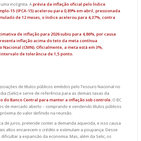
 uma incógnita. A
prévia da inflação
oficial pelo Índice
plo-15 (IPCA-15) acelerou para 0,89% em abril, pressionada
ulado de 12 meses, o índice acelerou para 4,37%, contra
timativa de inflação para 2026 subiu para 4,86%, por causa
epresenta inflação acima do teto da meta contínua
o Nacional (CMN). Oficialmente, a meta está em 3%,
ntervalo de tolerância de 1,5 ponto.
ociações de títulos públicos emitidos pelo Tesouro Nacional no
dia (Selic) e serve de referência para as demais taxas da
o do Banco Central para manter a inflação sob controle.
O BC
es de mercado aberto – comprando e vendendo títulos públicos
 próxima do valor definido na reunião.
 de juros, pretende conter a demanda aquecida, e isso causa
ais altos encarecem o crédito e estimulam a poupança. Desse
ificultar a expansão da economia. Mas, além da Selic, os