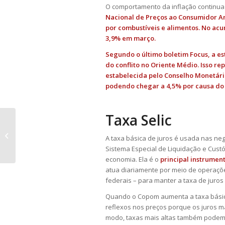
O comportamento da inflação continua
Nacional de Preços ao Consumidor Am
por combustíveis e alimentos.
No acum
3,9% em março.
Segundo o último boletim Focus, a es
do conflito no Oriente Médio. Isso r
estabelecida pelo Conselho Monetári
podendo chegar a 4,5% por causa do i
Taxa Selic
Governo estuda exportar sobras
de energia hidrelétrica à Argentina
A taxa básica de juros é usada nas neg
e ao U...
Sistema Especial de Liquidação e Custó
economia. Ela é o
principal instrument
atua diariamente por meio de operaçõ
federais – para manter a taxa de juros
Quando o Copom aumenta a taxa básica
reflexos nos preços porque os juros m
modo, taxas mais altas também podem d