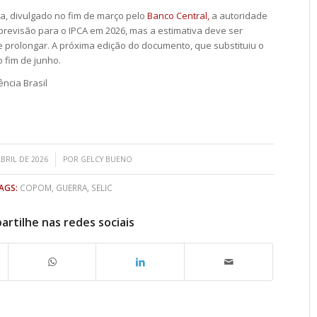
ria, divulgado no fim de março pelo
Banco Central,
a autoridade
previsão para o IPCA em 2026, mas a estimativa deve ser
e prolongar. A próxima edição do documento, que substituiu o
o fim de junho.
ncia Brasil
/
ABRIL DE 2026
POR
GELCY BUENO
AGS:
COPOM
,
GUERRA
,
SELIC
rtilhe nas redes sociais