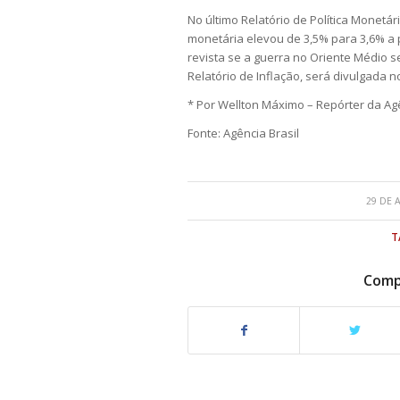
No último Relatório de Política Monetá
monetária elevou de 3,5% para 3,6% a 
revista se a guerra no Oriente Médio s
Relatório de Inflação, será divulgada n
* Por Wellton Máximo – Repórter da Agê
Fonte: Agência Brasil
29 DE 
T
Compa