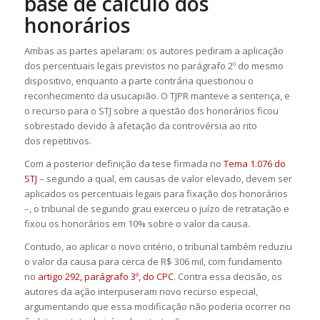
base de cálculo dos
honorários
Ambas as partes apelaram: os autores pediram a aplicação
dos percentuais legais previstos no parágrafo 2º do mesmo
dispositivo, enquanto a parte contrária questionou o
reconhecimento da
usucapião
. O TJPR manteve a
sentença
, e
o recurso para o STJ sobre a questão dos honorários ficou
sobrestado devido à afetação da controvérsia ao rito
dos
repetitivos
.
Com a posterior definição da tese firmada no
Tema 1.076 do
STJ
– segundo a qual, em causas de valor elevado, devem ser
aplicados os percentuais legais para fixação dos honorários
–, o tribunal de segundo grau exerceu o juízo de retratação e
fixou os honorários em 10% sobre o valor da causa.
Contudo, ao aplicar o novo critério, o tribunal também reduziu
o valor da causa para cerca de R$ 306 mil, com fundamento
no
artigo 292, parágrafo 3º, do CPC
. Contra essa decisão, os
autores da ação interpuseram novo
recurso especial
,
argumentando que essa modificação não poderia ocorrer no