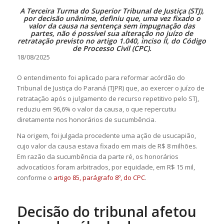
A Terceira Turma do Superior Tribunal de Justiça (STJ),
por decisão unânime, definiu que, uma vez fixado o
valor da causa na
sentença
sem impugnação das
partes, não é possível sua alteração no juízo de
retratação previsto no
artigo 1.040, inciso II, do Código
de Processo Civil (CPC)
.
18/08/2025
O entendimento foi aplicado para reformar
acórdão
do
Tribunal de Justiça do Paraná (TJPR) que, ao exercer o juízo de
retratação após o julgamento de recurso
repetitivo
pelo STJ,
reduziu em 96,6% o valor da causa, o que repercutiu
diretamente nos honorários de
sucumbência
.
Na origem, foi julgada procedente uma ação de
usucapião
,
cujo valor da causa estava fixado em mais de R$ 8 milhões.
Em razão da
sucumbência
da parte ré, os honorários
advocatícios foram arbitrados, por equidade, em R$ 15 mil,
conforme o
artigo 85, parágrafo 8º, do CPC
.
Decisão do tribunal afetou