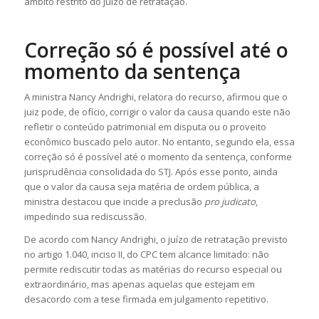
âmbito restrito do juízo de retratação.
Correção só é possível até o
momento da
sentença
A ministra Nancy Andrighi, relatora do recurso, afirmou que o
juiz pode,
de ofício
, corrigir o valor da causa quando este não
refletir o conteúdo patrimonial em disputa ou o proveito
econômico buscado pelo autor. No entanto, segundo ela, essa
correção só é possível até o momento da
sentença
, conforme
jurisprudência consolidada do STJ. Após esse ponto, ainda
que o valor da causa seja matéria de ordem pública, a
ministra destacou que incide a
preclusão
pro judicato
,
impedindo sua rediscussão.
De acordo com Nancy Andrighi, o juízo de retratação previsto
no artigo 1.040, inciso II, do CPC tem alcance limitado: não
permite rediscutir todas as matérias do
recurso especial
ou
extraordinário, mas apenas aquelas que estejam em
desacordo com a tese firmada em julgamento
repetitivo
.