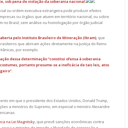
e, sob pena de violação da soberania nacional.
icial ou ordem executiva estrangeira pode produzir efeitos
mpresas ou órgãos que atuem em território nacional, ou sobre
m no Brasil, sem análise ou homologação por órgão judicial
aberta pelo Instituto Brasileiro de Mineração (Ibram)
, que
rasileiros que abriram ações diretamente na Justiça do Reino
itânicas, por exemplo.
lação dessa determinação “constitui ofensa à soberania
costumes, portanto presume-se a ineficácia de tais leis, atos
geiro”.
mento em que o presidente dos Estados Unidos, Donald Trump,
ções a ministros do Supremo, em especial o ministro Alexandre
ericanas.
ca na Lei Magnitsky
, que prevê sanções econômicas contra
 acusa o ministro de impedir a liberdade de expressão e