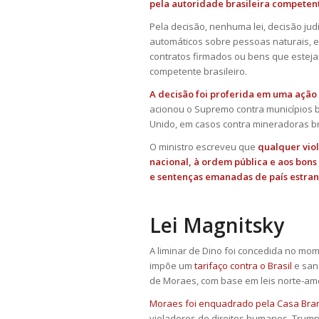
pela autoridade brasileira competent
Pela decisão, nenhuma lei, decisão jud
automáticos sobre pessoas naturais, e
contratos firmados ou bens que esteja
competente brasileiro.
A decisão foi proferida em uma ação 
acionou o Supremo contra municípios b
Unido, em casos contra mineradoras br
O ministro escreveu que
qualquer vio
nacional, à ordem pública e aos bons 
e sentenças emanadas de país estran
Lei Magnitsky
A liminar de Dino foi concedida no mo
impõe um
tarifaço contra o Brasil
e san
de Moraes, com base em leis norte-am
Moraes foi enquadrado pela Casa Bran
violadores de direitos humanos. Trump