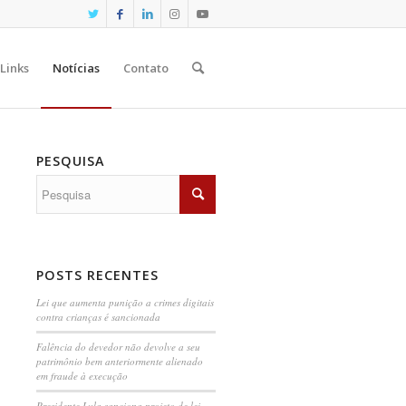
Links
Notícias
Contato
PESQUISA
POSTS RECENTES
Lei que aumenta punição a crimes digitais
contra crianças é sancionada
Falência do devedor não devolve a seu
patrimônio bem anteriormente alienado
em fraude à execução
Presidente Lula sanciona projeto de lei