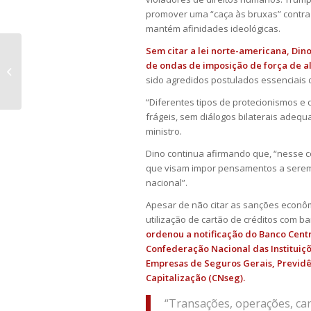
promover uma “caça às bruxas” contra 
mantém afinidades ideológicas.
Sem citar a lei norte-americana, Din
Prova de Vida já foi feita por 90%
de ondas de imposição de força de a
dos beneficiários do INSS
sido agredidos postulados essenciais do
“Diferentes tipos de protecionismos e 
frágeis, sem diálogos bilaterais adequ
ministro.
Dino continua afirmando que, “nesse c
que visam impor pensamentos a serem 
nacional”.
Apesar de não citar as sanções econôm
utilização de cartão de créditos com 
ordenou a notificação do Banco Centr
Confederação Nacional das Instituiç
Empresas de Seguros Gerais, Previdê
Capitalização (CNseg).
“Transações, operações, ca