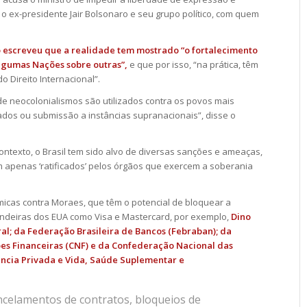
o ex-presidente Jair Bolsonaro e seu grupo político, com quem
o escreveu que a realidade tem mostrado “o fortalecimento
lgumas Nações sobre outras”,
e que por isso, “na prática, têm
 Direito Internacional”.
de neocolonialismos são utilizados contra os povos mais
ados ou submissão a instâncias supranacionais”, disse o
ontexto, o Brasil tem sido alvo de diversas sanções e ameaças,
apenas ‘ratificados’ pelos órgãos que exercem a soberania
icas contra Moraes, que têm o potencial de bloquear a
bandeiras dos EUA como Visa e Mastercard, por exemplo,
Dino
al; da Federação Brasileira de Bancos (Febraban); da
ões Financeiras (CNF) e da Confederação Nacional das
ncia Privada e Vida, Saúde Suplementar e
ncelamentos de contratos, bloqueios de