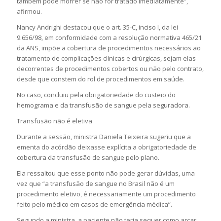
também pode morrer se não for tratado imediatamente”,
afirmou.
Nancy Andrighi destacou que o art. 35-C, inciso I, da lei
9.656/98, em conformidade com a resolução normativa 465/21
da ANS, impõe a cobertura de procedimentos necessários ao
tratamento de complicações clínicas e cirúrgicas, sejam elas
decorrentes de procedimentos cobertos ou não pelo contrato,
desde que constem do rol de procedimentos em saúde.
No caso, concluiu pela obrigatoriedade do custeio do
hemograma e da transfusão de sangue pela seguradora.
Transfusão não é eletiva
Durante a sessão, ministra Daniela Teixeira sugeriu que a
ementa do acórdão deixasse explícita a obrigatoriedade de
cobertura da transfusão de sangue pelo plano.
Ela ressaltou que esse ponto não pode gerar dúvidas, uma
vez que “a transfusão de sangue no Brasil não é um
procedimento eletivo, é necessariamente um procedimento
feito pelo médico em casos de emergência médica”.
Segundo a ministra, a paciente não teria sequer como arcar