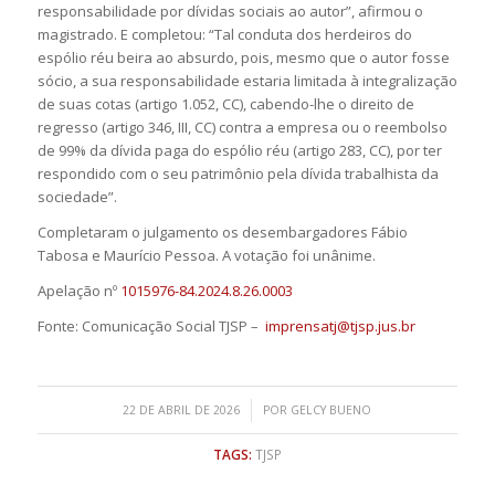
responsabilidade por dívidas sociais ao autor”, afirmou o
magistrado. E completou: “Tal conduta dos herdeiros do
espólio réu beira ao absurdo, pois, mesmo que o autor fosse
sócio, a sua responsabilidade estaria limitada à integralização
de suas cotas (artigo 1.052, CC), cabendo-lhe o direito de
regresso (artigo 346, III, CC) contra a empresa ou o reembolso
de 99% da dívida paga do espólio réu (artigo 283, CC), por ter
respondido com o seu patrimônio pela dívida trabalhista da
sociedade”.
Completaram o julgamento os desembargadores Fábio
Tabosa e Maurício Pessoa. A votação foi unânime.
Apelação nº
1015976-84.2024.8.26.0003
Fonte: Comunicação Social TJSP –
imprensatj@tjsp.jus.br
/
22 DE ABRIL DE 2026
POR
GELCY BUENO
TAGS:
TJSP