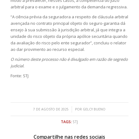
modo a prevalecer, nesses casos, a
competência
do juízo
arbitral para o exame e o julgamento da demanda regressiva.
“A ciência prévia da seguradora a respeito de cláusula arbitral
avençada no contrato principal objeto do seguro-garantia dá
ensejo à sua submissão à jurisdição arbitral, já que integra a
unidade do risco objeto da própria apólice securitária quando
da avaliação do risco pelo ente segurador”, concluiu o relator
ao dar
provimento
ao
recurso especial
.
O número deste processo não é divulgado em razão de segredo
judicial.
Fonte: STJ
/
7 DE AGOSTO DE 2025
POR
GELCY BUENO
TAGS:
STJ
Compartilhe nas redes sociais