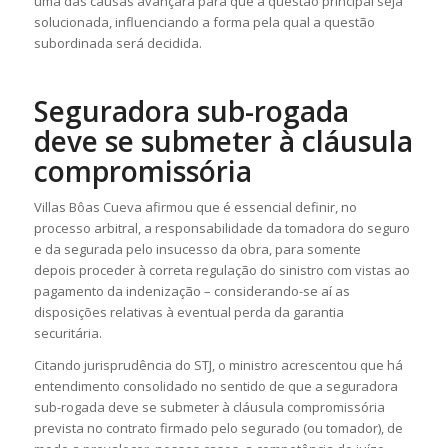
uma das causas avançará para que a questão principal seja
solucionada, influenciando a forma pela qual a questão
subordinada será decidida.
Seguradora sub-rogada
deve se submeter à cláusula
compromissória
Villas Bôas Cueva afirmou que é essencial definir, no
processo arbitral, a responsabilidade da tomadora do seguro
e da segurada pelo insucesso da obra, para somente
depois proceder à correta regulação do sinistro com vistas ao
pagamento da indenização – considerando-se aí as
disposições relativas à eventual perda da garantia
securitária.
Citando jurisprudência do STJ, o ministro acrescentou que há
entendimento consolidado no sentido de que a seguradora
sub-rogada deve se submeter à cláusula compromissória
prevista no contrato firmado pelo segurado (ou tomador), de