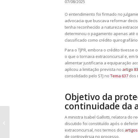
07/08/2025
O entendimento foi firmado no julgam
advocacia que buscava reformar decisão
tenha reconhecido a natureza extracon
determinou o pagamento apenas até o 
classificado como crédito quirografário
Para o TJPR, embora o crédito tivesse 
o que o tornava extraconcursal e, em 
alimentar justificaria a equiparação ao
aplicou a limitação prevista no
artigo 83
consolidado pelo STJ no
Tema 637
dos 
Objetivo da prote
continuidade da 
STF suspende julgamento de
A ministra Isabel Gallotti, relatora do
re
repercussão geral sobre início da
discutido foi constituído após o deferi
cobrança do...
extraconcursal, nos termos dos
artigos
de controvérsia no processo.