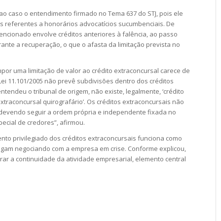
 ao caso o entendimento firmado no Tema 637 do STJ, pois ele
ais referentes a honorários advocatícios sucumbenciais. De
encionado envolve créditos anteriores à falência, ao passo
rante a recuperação, o que o afasta da limitação prevista no
 impor uma limitação de valor ao crédito extraconcursal carece de
Lei 11.101/2005 não prevê subdivisões dentro dos créditos
ntendeu o tribunal de origem, não existe, legalmente, ‘crédito
 extraconcursal quirografário’. Os créditos extraconcursais não
 devendo seguir a ordem própria e independente fixada no
pecial de credores”, afirmou.
nto privilegiado dos créditos extraconcursais funciona como
sigam negociando com a empresa em crise. Conforme explicou,
rar a continuidade da atividade empresarial, elemento central