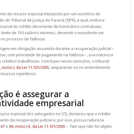
ento de
recurso especial
interposto por um escritório de
 do Tribunal de Justiça do Paraná (TJPR), a qual, embora
cursal do crédito decorrente de honorários contratuais,
limite de 150 salários mínimos, devendo o excedente ser
 no processo de falência.
origem em obrigação assumida durante a recuperação judicial –
tese, com prioridade de pagamento na falência –, sua natureza
s créditos trabalhistas. Com base nesse raciocínio, o tribunal
, inciso I, da Lei 11.101/2005
, amparando-se no entendimento
recursos
repetitivos
.
ção é assegurar a
atividade empresarial
curso especial
dos advogados no STJ, destacou que o crédito
mento da recuperação judicial e, por isso, possui natureza
 67
e
84, inciso I-E, da Lei 11.101/2005
– fato que não foi objeto