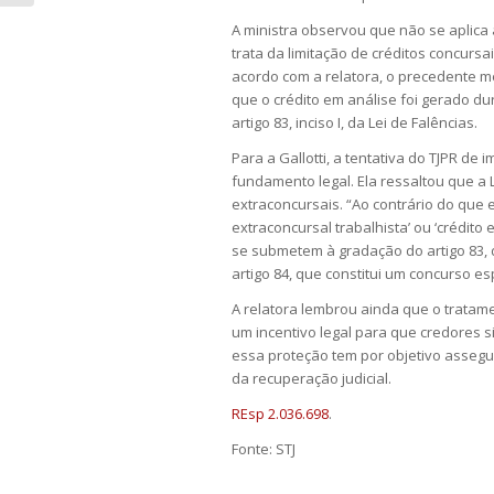
A ministra observou que não se aplica
trata da limitação de créditos concurs
acordo com a relatora, o precedente m
que o crédito em análise foi gerado du
artigo 83, inciso I, da Lei de Falências.
Para a Gallotti, a tentativa do TJPR de
fundamento legal. Ela ressaltou que a 
extraconcursais. “Ao contrário do que e
extraconcursal trabalhista’ ou ‘crédito
se submetem à gradação do artigo 83,
artigo 84, que constitui um concurso es
A relatora lembrou ainda que o tratame
um incentivo legal para que credores 
essa proteção tem por objetivo assegu
da recuperação judicial.
REsp 2.036.698
.
Fonte: STJ