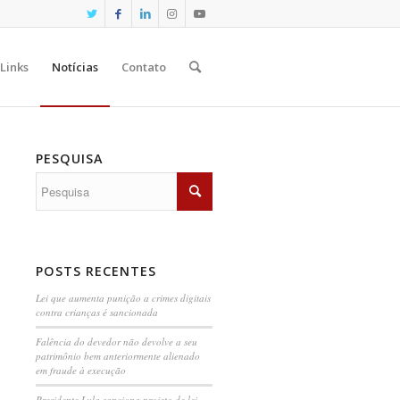
Links
Notícias
Contato
PESQUISA
POSTS RECENTES
Lei que aumenta punição a crimes digitais
contra crianças é sancionada
Falência do devedor não devolve a seu
patrimônio bem anteriormente alienado
em fraude à execução
Presidente Lula sanciona projeto de lei