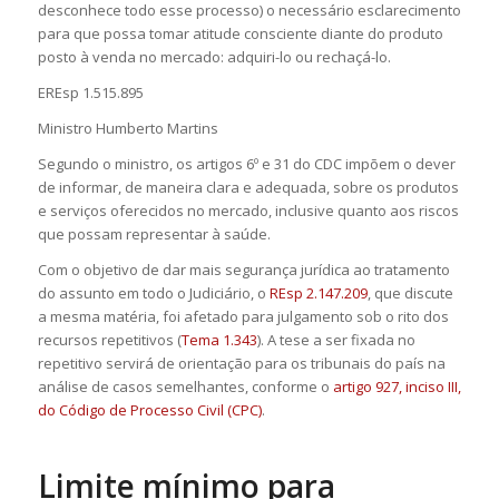
desconhece todo esse processo) o necessário esclarecimento
para que possa tomar atitude consciente diante do produto
posto à venda no mercado: adquiri-lo ou rechaçá-lo.
EREsp 1.515.895
Ministro Humberto Martins
Segundo o ministro, os artigos 6º e 31 do CDC impõem o dever
de informar, de maneira clara e adequada, sobre os produtos
e serviços oferecidos no mercado, inclusive quanto aos riscos
que possam representar à saúde.
Com o objetivo de dar mais segurança jurídica ao tratamento
do assunto em todo o Judiciário, o
REsp 2.147.209
, que discute
a mesma matéria, foi afetado para julgamento sob o rito dos
recursos
repetitivos
(
Tema 1.343
). A tese a ser fixada no
repetitivo servirá de orientação para os tribunais do país na
análise de casos semelhantes, conforme o
artigo 927, inciso III,
do Código de Processo Civil (CPC)
.
Limite mínimo para