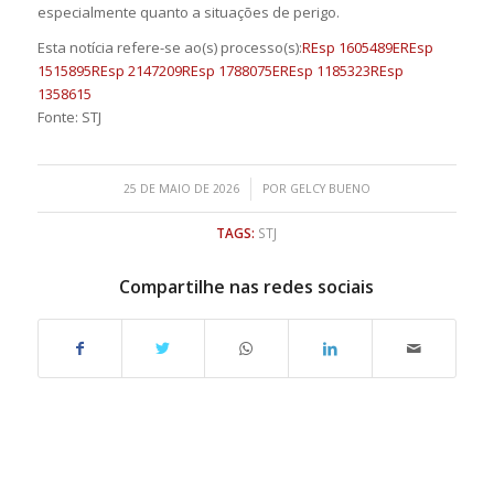
especialmente quanto a situações de perigo.
Esta notícia refere-se ao(s)
processo(s):
REsp 1605489
EREsp
1515895
REsp 2147209
REsp 1788075
EREsp 1185323
REsp
1358615
Fonte: STJ
/
25 DE MAIO DE 2026
POR
GELCY BUENO
TAGS:
STJ
Compartilhe nas redes sociais