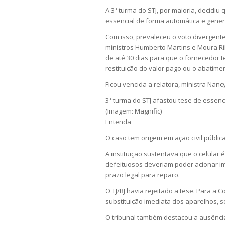
A 3ª turma do STJ, por maioria, decidi
essencial de forma automática e general
Com isso, prevaleceu o voto divergent
ministros Humberto Martins e Moura Ri
de até 30 dias para que o fornecedor te
restituição do valor pago ou o abatime
Ficou vencida a relatora, ministra Nanc
3ª turma do STJ afastou tese de essenc
(Imagem: Magnific)
Entenda
O caso tem origem em ação civil públic
A instituição sustentava que o celular
defeituosos deveriam poder acionar im
prazo legal para reparo.
O TJ/RJ havia rejeitado a tese. Para a 
substituição imediata dos aparelhos, 
O tribunal também destacou a ausência 