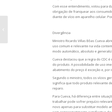
Com esse entendimento, votou para da
obrigação de franquear aos consumidor
diante de vício em aparelho celular. P
Brazil may cut tariffs on U.S.
machinery in talks
Divergência
Ministro Ricardo Villas Bôas Cueva abr
uso comum e relevante na vida contem
modo automático, absoluto e generali
Cueva destacou que a regra do CDC é c
do produto. A possibilidade de uso imed
abatimento do preço é exceção e, por i
Segundo o ministro, todos os vícios g
significa que todo produto relevante d
reparo.
Para Cueva, há diferença entre situaç
trabalhar pode sofrer prejuízo relevan
novo apenas para substituir modelo ant