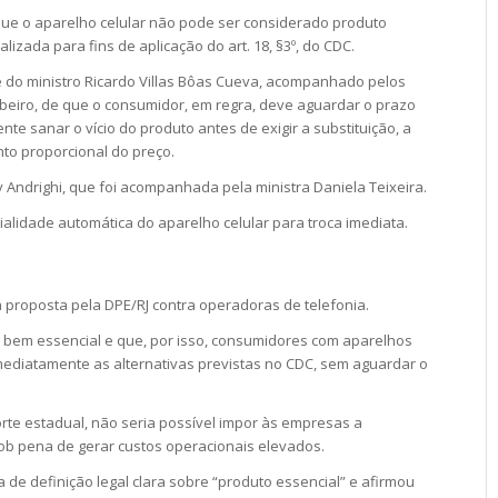
u que o aparelho celular não pode ser considerado produto
izada para fins de aplicação do art. 18, §3º, do CDC.
e do ministro Ricardo Villas Bôas Cueva, acompanhado pelos
beiro, de que o consumidor, em regra, deve aguardar o prazo
nte sanar o vício do produto antes de exigir a substituição, a
nto proporcional do preço.
y Andrighi, que foi acompanhada pela ministra Daniela Teixeira.
ialidade automática do aparelho celular para troca imediata.
a proposta pela DPE/RJ contra operadoras de telefonia.
 é bem essencial e que, por isso, consumidores com aparelhos
ediatamente as alternativas previstas no CDC, sem aguardar o
Corte estadual, não seria possível impor às empresas a
sob pena de gerar custos operacionais elevados.
de definição legal clara sobre “produto essencial” e afirmou