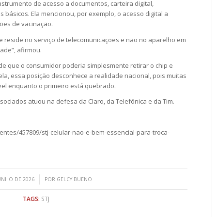
nstrumento de acesso a documentos, carteira digital,
tos básicos. Ela mencionou, por exemplo, o acesso digital a
tões de vacinação.
e reside no serviço de telecomunicações e não no aparelho em
dade”, afirmou.
e que o consumidor poderia simplesmente retirar o chip e
ela, essa posição desconhece a realidade nacional, pois muitas
vel enquanto o primeiro está quebrado.
ociados atuou na defesa da Claro, da Telefônica e da Tim.
entes/457809/stj-celular-nao-e-bem-essencial-para-troca-
/
JUNHO DE 2026
POR
GELCY BUENO
TAGS:
STJ