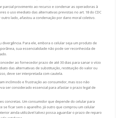
r parcial provimento ao recurso e condenar as operadoras à
es o uso imediato das alternativas previstas no art. 18 do CDC
or outro lado, afastou a condenação por dano moral coletivo.
iu divergência. Para ele, embora o celular seja um produto de
porânea, sua essencialidade não pode ser reconhecida de
zado.
onceder ao fornecedor prazo de até 30 dias para sanar o vício
iato das alternativas de substituição, restituição do valor ou
sso, deve ser interpretada com cautela.
eram incômodo e frustração ao consumidor, mas isso não
eva ser considerado essencial para afastar o prazo legal de
ões concretas. Um consumidor que depende do celular para
te se ficar sem o aparelho. Já outro que comprou um celular
erior ainda utilizável talvez possa aguardar o prazo de reparo