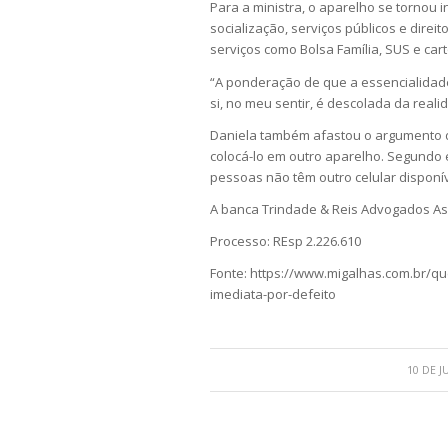
Para a ministra, o aparelho se tornou i
socialização, serviços públicos e direi
serviços como Bolsa Família, SUS e car
“A ponderação de que a essencialidad
si, no meu sentir, é descolada da reali
Daniela também afastou o argumento d
colocá-lo em outro aparelho. Segundo 
pessoas não têm outro celular disponí
A banca Trindade & Reis Advogados Ass
Processo: REsp 2.226.610
Fonte: https://www.migalhas.com.br/qu
imediata-por-defeito
10 DE 