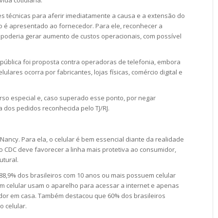
ida cotidiana.
s técnicas para aferir imediatamente a causa e a extensão do
 é apresentado ao fornecedor. Para ele, reconhecer a
poderia gerar aumento de custos operacionais, com possível
 pública foi proposta contra operadoras de telefonia, embora
lares ocorra por fabricantes, lojas físicas, comércio digital e
rso especial e, caso superado esse ponto, por negar
dos pedidos reconhecida pelo TJ/RJ.
ancy. Para ela, o celular é bem essencial diante da realidade
 do CDC deve favorecer a linha mais protetiva ao consumidor,
utural.
88,9% dos brasileiros com 10 anos ou mais possuem celular
m celular usam o aparelho para acessar a internet e apenas
dor em casa. Também destacou que 60% dos brasileiros
 celular.