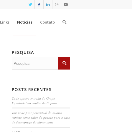
Links
Notícias
Contato
PESQUISA
POSTS RECENTES
Cade aprova entrada do Grupo
Equatorial no capital da Copasa
Juiz pode fixar percentual do salário
mínimo como valor da pensão para o caso
de desemprego do alimentante
AASP apresenta cinco propostas para