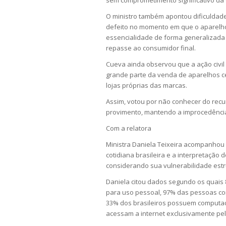
sem comprometimento significativo da v
O ministro também apontou dificuldade
defeito no momento em que o aparelho
essencialidade de forma generalizada 
repasse ao consumidor final.
Cueva ainda observou que a ação civil
grande parte da venda de aparelhos celu
lojas próprias das marcas.
Assim, votou por não conhecer do recu
provimento, mantendo a improcedência 
Com a relatora
Ministra Daniela Teixeira acompanhou N
cotidiana brasileira e a interpretação
considerando sua vulnerabilidade estr
Daniela citou dados segundo os quais 
para uso pessoal, 97% das pessoas co
33% dos brasileiros possuem computa
acessam a internet exclusivamente pelo