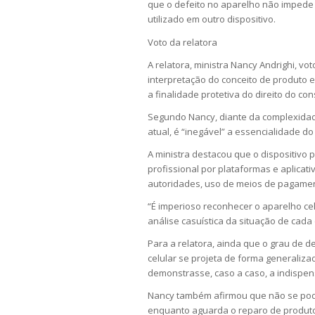
que o defeito no aparelho não impede 
utilizado em outro dispositivo.
Voto da relatora
A relatora, ministra Nancy Andrighi, vo
interpretação do conceito de produto 
a finalidade protetiva do direito do co
Segundo Nancy, diante da complexidad
atual, é “inegável” a essencialidade do
A ministra destacou que o dispositivo 
profissional por plataformas e aplicativo
autoridades, uso de meios de pagamen
“É imperioso reconhecer o aparelho c
análise casuística da situação de cada
Para a relatora, ainda que o grau de 
celular se projeta de forma generaliz
demonstrasse, caso a caso, a indispen
Nancy também afirmou que não se pode
enquanto aguarda o reparo de produto