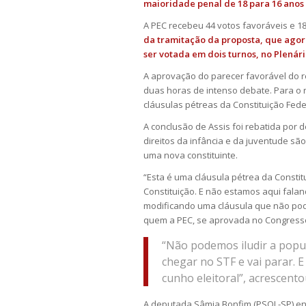
maioridade penal de 18 para 16 anos 
A PEC recebeu 44 votos favoráveis e 18
da tramitação da proposta, que agor
ser votada em dois turnos, no Plenári
A aprovação do parecer favorável do r
duas horas de intenso debate. Para o r
cláusulas pétreas da Constituição Fede
A conclusão de Assis foi rebatida por 
direitos da infância e da juventude s
uma nova constituinte.
“Esta é uma cláusula pétrea da Consti
Constituição. E não estamos aqui falan
modificando uma cláusula que não pode
quem a PEC, se aprovada no Congresso
“Não podemos iludir a popul
chegar no STF e vai parar.
cunho eleitoral”, acrescento
A deputada Sâmia Bonfim (PSOL-SP) en