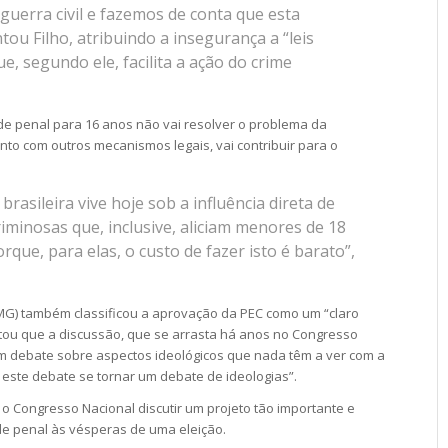
uerra civil e fazemos de conta que esta
tou Filho, atribuindo a insegurança a “leis
e, segundo ele, facilita a ação do crime
de penal para 16 anos não vai resolver o problema da
to com outros mecanismos legais, vai contribuir para o
rasileira vive hoje sob a influência direta de
riminosas que, inclusive, aliciam menores de 18
rque, para elas, o custo de fazer isto é barato”,
MG) também classificou a aprovação da PEC como um “claro
tou que a discussão, que se arrasta há anos no Congresso
m debate sobre aspectos ideológicos que nada têm a ver com a
 este debate se tornar um debate de ideologias”.
o o Congresso Nacional discutir um projeto tão importante e
e penal às vésperas de uma eleição.