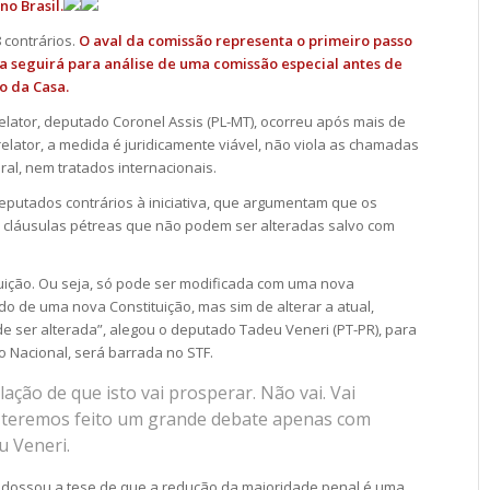
no Brasil.
 contrários.
O aval da comissão representa o primeiro passo
a seguirá para análise de uma comissão especial antes de
o da Casa.
elator, deputado Coronel Assis (PL-MT), ocorreu após mais de
elator, a medida é juridicamente viável, não viola as chamadas
ral, nem tratados internacionais.
deputados contrários à iniciativa, que argumentam que os
ão cláusulas pétreas que não podem ser alteradas salvo com
tuição. Ou seja, só pode ser modificada com uma nova
do de uma nova Constituição, mas sim de alterar a atual,
 ser alterada”, alegou o deputado Tadeu Veneri (PT-PR), para
 Nacional, será barrada no STF.
ação de que isto vai prosperar. Não vai. Vai
 E teremos feito um grande debate apenas com
u Veneri.
dossou a tese de que a redução da maioridade penal é uma