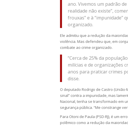
ano. Vivemos um padrão de g
realidade não existe”, comen
frouxas” e à “impunidade” qu
organizado.
Ele admitiu que a redução da maiorida
violência. Mas defendeu que, em conjun
combate ao crime organizado.
“Cerca de 25% da população b
milícias e de organizações c
anos para praticar crimes po
disse.
O deputado Rodrigo de Castro (União-
sinal” contra a impunidade, mas lamen
Nacional, tenha se transformado em u
segurança pública. “Me constrange ver
Para Otoni de Paula (PSD-RJ), é um err
polêmico como a redução da maioridad