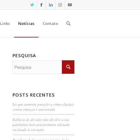
Links
Notícias
Contato
PESQUISA
POSTS RECENTES
Lei que aumenta punição a crimes digitais
contra crianças é sancionada
Falência do devedor não devolve a seu
patrimônio bem anteriormente alienado
em fraude à execução
Presidente Lula sanciona projeto de lei