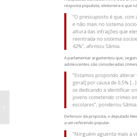
resposta populista, eleitoreira e que 
“O pressuposto é que, com a
e não mais no sistema soci
altura das infrações que ele
reentrada no sistema socioe
42%”, afirmou Sâmia.
A parlamentar argumentou que, segund
adolescentes são consideradas crimes
“Estamos propondo alterar 
geral] por causa de 0,5% […
se dedicando a identificar 
jovens cometendo crimes e
STJ: Celular não é bem essencial
escolares”, ponderou Sâmia
para troca imediata em caso de
defeito
Defensor da proposta, o deputado Men
a um referendo popular.
“Ninguém aguenta mais a vio