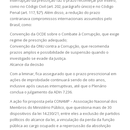
interrupção da prescrição faz o prazo recomeçar por inteiro,
como no Código Civil (art. 202, parágrafo único) e no Código
Penal (art. 117, §2º). Além disso, a redução do prazo
contrariava compromissos internacionais assumidos pelo
Brasil, como:
Convenção da OCDE sobre o Combate à Corrupção, que exige
regime de prescrição adequado;
Convenção da ONU contra a Corrupção, que recomenda
prazos amplos e possibilidade de suspensão quando o
investigado se evade da Justiça.
Alcance da decisão
Com a liminar, fica assegurado que o prazo prescricional em
ações de improbidade continuará sendo de oito anos,
inclusive após causas interruptivas, até que o Plenário
conclua o julgamento da ADIn 7.236.
A ação foi proposta pela CONAMP – Associação Nacional dos
Membros do Ministério Público, que questiona mais de 30
dispositivos da lei 14.230/21, entre eles a exclusão de partidos
políticos do alcance da lei, a vinculação da perda da função
pública ao cargo ocupado e a repercussão da absolvição