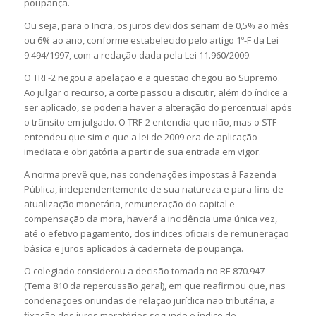
poupança.
Ou seja, para o Incra, os juros devidos seriam de 0,5% ao mês
ou 6% ao ano, conforme estabelecido pelo artigo 1º-F da Lei
9.494/1997, com a redação dada pela Lei 11.960/2009.
O TRF-2 negou a apelação e a questão chegou ao Supremo.
Ao julgar o recurso, a corte passou a discutir, além do índice a
ser aplicado, se poderia haver a alteração do percentual após
o trânsito em julgado. O TRF-2 entendia que não, mas o STF
entendeu que sim e que a lei de 2009 era de aplicação
imediata e obrigatória a partir de sua entrada em vigor.
A norma prevê que, nas condenações impostas à Fazenda
Pública, independentemente de sua natureza e para fins de
atualização monetária, remuneração do capital e
compensação da mora, haverá a incidência uma única vez,
até o efetivo pagamento, dos índices oficiais de remuneração
básica e juros aplicados à caderneta de poupança.
O colegiado considerou a decisão tomada no RE 870.947
(Tema 810 da repercussão geral), em que reafirmou que, nas
condenações oriundas de relação jurídica não tributária, a
fixação dos juros moratórios segundo o índice de