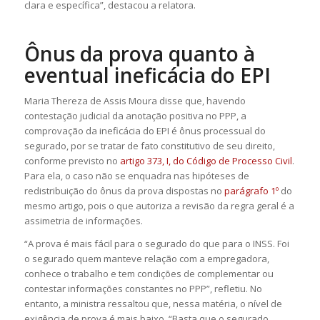
clara e específica”, destacou a relatora.
Ônus da prova quanto à
eventual ineficácia do EPI
Maria Thereza de Assis Moura disse que, havendo
contestação judicial da anotação positiva no PPP, a
comprovação da ineficácia do EPI é ônus processual do
segurado, por se tratar de fato constitutivo de seu direito,
conforme previsto no
artigo 373, I, do Código de Processo Civil
.
Para ela, o caso não se enquadra nas hipóteses de
redistribuição do ônus da prova dispostas no
parágrafo 1º
do
mesmo artigo, pois o que autoriza a revisão da regra geral é a
assimetria de informações.
“A prova é mais fácil para o segurado do que para o INSS. Foi
o segurado quem manteve relação com a empregadora,
conhece o trabalho e tem condições de complementar ou
contestar informações constantes no PPP”, refletiu. No
entanto, a ministra ressaltou que, nessa matéria, o nível de
exigência de prova é mais baixo. “Basta que o segurado