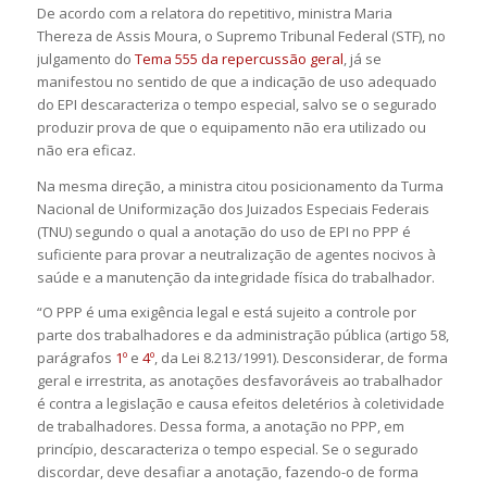
De acordo com a relatora do
repetitivo
, ministra Maria
Thereza de Assis Moura, o Supremo Tribunal Federal (STF), no
julgamento do
Tema 555 da repercussão geral
, já se
manifestou no sentido de que a indicação de uso adequado
do EPI descaracteriza o tempo especial, salvo se o segurado
produzir prova de que o equipamento não era utilizado ou
não era eficaz.
Na mesma direção, a ministra citou posicionamento da Turma
Nacional de Uniformização dos
Juizados Especiais
Federais
(TNU) segundo o qual a anotação do uso de EPI no PPP é
suficiente para provar a neutralização de agentes nocivos à
saúde e a manutenção da integridade física do trabalhador.
“O PPP é uma exigência legal e está sujeito a controle por
parte dos trabalhadores e da administração pública (artigo 58,
parágrafos
1º
e
4º
, da Lei 8.213/1991). Desconsiderar, de forma
geral e irrestrita, as anotações desfavoráveis ao trabalhador
é contra a legislação e causa efeitos deletérios à coletividade
de trabalhadores. Dessa forma, a anotação no PPP, em
princípio, descaracteriza o tempo especial. Se o segurado
discordar, deve desafiar a anotação, fazendo-o de forma