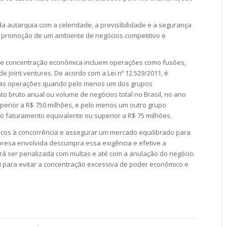
autarquia com a celeridade, a previsibilidade e a segurança
 a promoção de um ambiente de negócios competitivo e
de concentração econômica incluem operações como fusões,
e joint ventures. De acordo com a Lei nº 12.529/2011, é
ssas operações quando
pelo menos um dos grupos
o bruto anual ou volume de negócios total no Brasil, no ano
uperior a R$ 750 milhões, e pelo menos um outro grupo
o faturamento equivalente ou superior a R$ 75 milhões.
riscos à concorrência e assegurar um mercado equilibrado para
resa envolvida descumpra essa exigência e efetive a
á ser penalizada com multas e até com a anulação do negócio.
i para evitar a concentração excessiva de poder econômico e