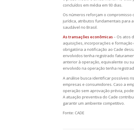
concluídos em média em 93 dias.
Os números reforçam o compromisso da 
jurídica, atributos fundamentais para
saudável no Brasil.
As transações econômicas
– Os atos 
aquisições, incorporações e formação d
obrigatória a notificação ao Cade de
envolvidos tenha registrado faturament
anterior à operação, equivalente ou s
envolvido na operação tenha registrad
A análise busca identificar possíveis 
empresas e consumidores.
Caso a emp
operação sem aprovação prévia, poder
A atuação preventiva do Cade contribu
garantir um ambiente competitivo.
Fonte: CADE