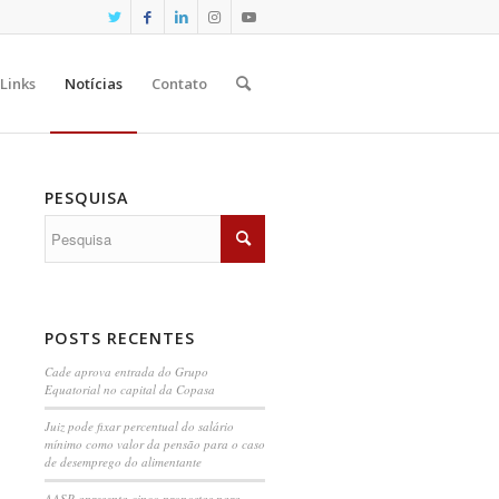
Links
Notícias
Contato
PESQUISA
POSTS RECENTES
Cade aprova entrada do Grupo
Equatorial no capital da Copasa
Juiz pode fixar percentual do salário
mínimo como valor da pensão para o caso
de desemprego do alimentante
AASP apresenta cinco propostas para