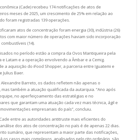
conômica (Cade) recebeu 174 notificações de atos de
eiros meses de 2025, um crescimento de 25% em relação ao
o foram registradas 139 operações.
ficaram atos de concentração foram energia (30), indústria (26)
entos com maior número de operações haviam sido incorporação
e combustíveis (14).
lisados no período estão a compra da Ovos Mantiqueira pela
lta e Latam e a operação envolvendo a Âmbar e a Cemig.
a aquisição do iFood Shopper, a parceria entre Iguatemi e
 Julius Baer.
 Alexandre Barreto, os dados refletem não apenas o
 mas também a atuação qualificada da autarquia. “Ano após
equipe, no aperfeiçoamento das estratégias e no
wares que garantam uma atuação cada vez mais técnica, ágil e
 movimentações empresariais do país”, concluiu.
ade entre as autoridades antitruste mais eficientes do
análise dos atos de
concentração no país é de apenas 22 dias.
ito sumário, que representam a maior parte das notificações,
Já os casos mais complexos, analisados pelo rito ordinário, são