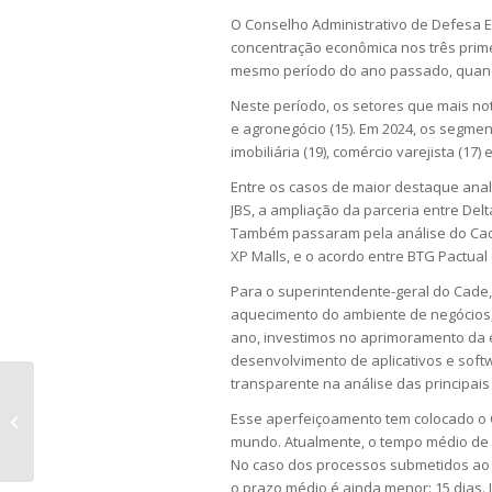
O Conselho Administrativo de Defesa E
concentração econômica nos três prim
mesmo período do ano passado, quand
Neste período, os setores que mais noti
e agronegócio (15). Em 2024, os segm
imobiliária (19), comércio varejista (17) 
Entre os casos de maior destaque ana
JBS, a ampliação da parceria entre De
Também passaram pela análise do Cade 
XP Malls, e o acordo entre BTG Pactual e
Para o superintendente-geral do Cade,
aquecimento do ambiente de negócios,
ano, investimos no aprimoramento da 
desenvolvimento de aplicativos e soft
transparente na análise das principais
O PL 1.087/2025 e a instituição do
Esse aperfeiçoamento tem colocado o C
Imposto de Renda sobre
mundo. Atualmente, o tempo médio de 
dividendos
No caso dos processos submetidos ao r
o prazo médio é ainda menor: 15 dias. 