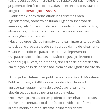
· Os processos podem, a critério do relator, ser submetidos a
julgamento eletrônico, observadas as exceções previstas no
artigo 11 da
Resolução nº 984/25
.
· Gabinetes e secretarias atuam nos sistemas para
agendamento, cadastro da turma julgadora, inserção de
ementas, relatório e voto do relator e outros procedimentos,
observadas, no tocante à incumbência de cada um, as
explicações dos manuais.
· Havendo oposição ao formato por algum integrante do órgão
colegiado, o processo pode ser retirado da fila de julgamento
virtual e inserido em pauta presencial/telepresencial.
· As pautas são publicadas no Diário de Justiça Eletrônico
Nacional (DJEN) com, pelo menos, cinco dias de antecedência
em relação ao início da sessão, além de divulgadas no site do
TJSP.
· Advogados, defensores públicos e integrantes do Ministério
Público podem, até 48 horas antes do início da sessão,
apresentar requerimento de objeção ao julgamento
eletrônico, que passa por analise pelo relator.
· No mesmo prazo, as partes podem encaminhar, nos casos
cabíveis, sustentação oral por áudio ou vídeo, conforme
procedimento de cada sistema (saiba mais abaixo).