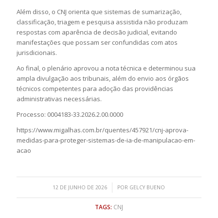
Além disso, o CNJ orienta que sistemas de sumarização,
classificação, triagem e pesquisa assistida não produzam
respostas com aparência de decisão judicial, evitando
manifestações que possam ser confundidas com atos
jurisdicionais.
Ao final, o plenário aprovou a nota técnica e determinou sua
ampla divulgação aos tribunais, além do envio aos órgãos
técnicos competentes para adoção das providências
administrativas necessárias.
Processo: 0004183-33.2026.2.00.0000
https://www.migalhas.com.br/quentes/457921/cnj-aprova-
medidas-para-proteger-sistemas-de-ia-de-manipulacao-em-
acao
/
12 DE JUNHO DE 2026
POR
GELCY BUENO
TAGS:
CNJ