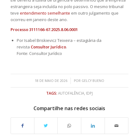
Ele deferiu a tutela de urgência e determinou que a empresa
estrangeira seja incluída no polo passivo. O mesmo tribunal
teve
entendimento semelhante
em outro julgamento que
ocorreu em janeiro deste ano.
Processo 3111166-67.2025.8.06.0001
Por Isabel Briskievicz Teixeira – estagiária da
revista
Consultor Jurídico
.
Fonte: Consultor Jurídico
/
18 DE MAIO DE 2026
POR
GELCY BUENO
TAGS:
AUTOFALÊNCIA
,
IDPJ
Compartilhe nas redes sociais