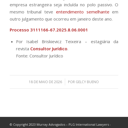
empresa estrangeira seja incluída no polo passivo. O
mesmo tribunal teve
entendimento semelhante
em
outro julgamento que ocorreu em janeiro deste ano.
Processo 3111166-67.2025.8.06.0001
Por Isabel Briskievicz Teixeira – estagiária da
revista
Consultor Jurídico
.
Fonte: Consultor Jurídico
/
18 DE MAIO DE 2026
POR
GELCY BUENO
© Copyright 2023 Murray Advogados – PLG International Lawyers -