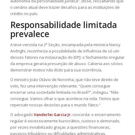
autonomia da personalidade jurídica”, disse, ressaltando que
o cenário atual deve trazer desafios para as instituições de
crédito no país.
Responsabilidade limitada
prevalece
A tese vencida na 2ª Seção, encampada pela ministra Nancy
Andrighi, reconhecia a possibilidade de influência de só um
desses fatores na instauração do IDPJ: o fechamento irregular
da empresa geraria presunção de abuso. Caberia aos sócios
demonstrar motivo não ilícito para sua ocorrência.
O ministro João Otávio de Noronha, que não teve direito de
voto, fez uma intervenção relevante. “Quem consegue
encerrar uma sociedade limitada no Brasil?”, indagou. “Não
consegue. Vamos olhar o que acontece na vida. Temos que
repercutir nossas decisões para o mundo fático.”
O advogado
Vanderlei Garcia Jr.
concorda: o encerramento
regular é excessivamente burocrático, custoso e demorado,
por vezes inviabilizado graças a questões financeiras,
passivos tributários ou dificuldades administrativas.