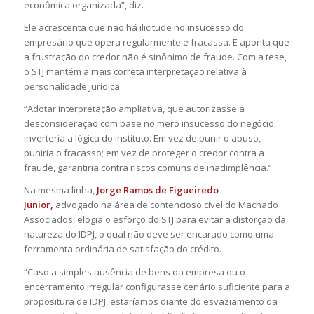
econômica organizada”, diz.
Ele acrescenta que não há ilicitude no insucesso do
empresário que opera regularmente e fracassa. E aponta que
a frustração do credor não é sinônimo de fraude. Com a tese,
o STJ mantém a mais correta interpretação relativa à
personalidade jurídica.
“Adotar interpretação ampliativa, que autorizasse a
desconsideração com base no mero insucesso do negócio,
inverteria a lógica do instituto. Em vez de punir o abuso,
puniria o fracasso; em vez de proteger o credor contra a
fraude, garantiria contra riscos comuns de inadimplência.”
Na mesma linha,
Jorge Ramos de Figueiredo
Junior,
advogado na área de contencioso cível do Machado
Associados, elogia o esforço do STJ para evitar a distorção da
natureza do IDPJ, o qual não deve ser encarado como uma
ferramenta ordinária de satisfação do crédito.
“Caso a simples ausência de bens da empresa ou o
encerramento irregular configurasse cenário suficiente para a
propositura de IDPJ, estaríamos diante do esvaziamento da