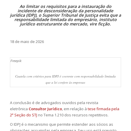
Ao limitar os requisitos para a instauração do
incidente de desconsideração da personalidade
jurídica (IDPJ), o Superior Tribunal de Justiça evita que a
responsabilidade limitada do empresário, instituto
jurídico estruturante do mercado, vire ficção.
18 de maio de 2026
Freepik
Cautela com critérios para IDPJ é coerente com responsabilidade limitada
que a lei confere às empresas
A conclusão é de advogados ouvidos pela revista
eletrônica
Consultor Jurídico
, em relação à
tese firmada pela
2ª Seção do STJ
no Tema 1.210 dos recursos repetitivos.
O IDPJ é o mecanismo que permite estender aos sócios as
obrigações assumidas pela empresa. Seu uso está previsto