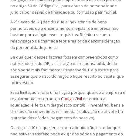
no artigo 50 do Código Civil, para abuso da personalidade
jurídica por desvio de finalidade ou confusão patrimonial.
A 2ª Seção do STJ decidiu que a inexistência de bens
penhoráveis ou o encerramento irregular da empresa não
bastam para atingir esses requisitos. Rejeitou-se uma
relativização da chamada teoria maior da desconsideração
da personalidade jurídica.
Se qualquer desses fatores fossem compreendidos como
autorizadores do IDPJ, a limitação da responsabilidade do
sócio seria mais facilmente ultrapassada. E ela existe para
assegurar que o risco do negócio fique restrito ao capital que
foi investido
Essa limitação viraria uma ficção porque, quando a empresa é
regularmente encerrada, o
Código Civil
determina a
liquidação: é feito um diagnóstico contábil (inventário), bens e
direitos são convertidos em moeda (realização do ativo) e há
quitação das dívidas (pagamento do passivo).
O artigo 1.110 diz que, encerrada a liquidação, o credor que
não estiver satisfeito pode exigir dos sócios o pagamento do