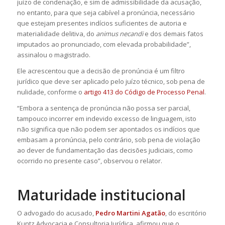
juízo de condenação, e sim de admissibilidade da acusação,
no entanto, para que seja cabível a pronúncia, necessário
que estejam presentes indícios suficientes de autoria e
materialidade delitiva, do
animus necandi
e dos demais fatos
imputados ao pronunciado, com elevada probabilidade”,
assinalou o magistrado.
Ele acrescentou que a decisão de pronúncia é um filtro
jurídico que deve ser aplicado pelo juízo técnico, sob pena de
nulidade, conforme o
artigo 413 do Código de Processo Penal
.
“Embora a sentença de pronúncia não possa ser parcial,
tampouco incorrer em indevido excesso de linguagem, isto
não significa que não podem ser apontados os indícios que
embasam a pronúncia, pelo contrário, sob pena de violação
ao dever de fundamentação das decisões judiciais, como
ocorrido no presente caso”, observou o relator.
Maturidade institucional
O advogado do acusado,
Pedro Martini
Agatão
, do escritório
Kuntz Advocacia e Consultoria Jurídica, afirmou que o