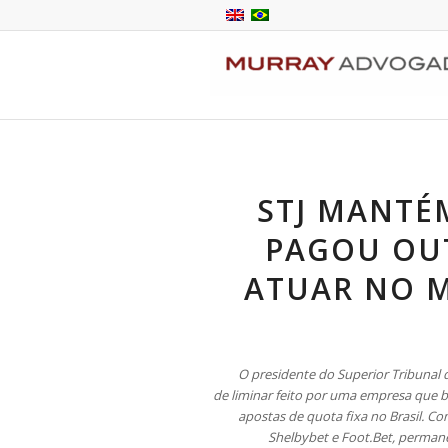
STJ MANTÉ
PAGOU OU
ATUAR NO 
O presidente do Superior Tribunal 
de liminar feito por uma empresa que bu
apostas de quota fixa no Brasil. C
Shelbybet e Foot.Bet, perman