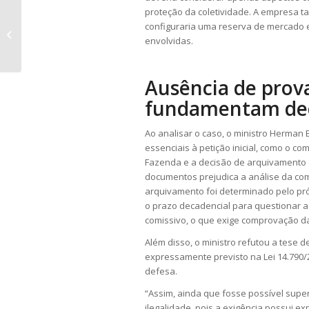
proteção da coletividade. A empresa 
Falsa promessa de carreira no
configuraria uma reserva de mercado e
futebol deve ser julgada pela
envolvidas.
Justiça do Tra...
Ausência de prova
fundamentam de
Ao analisar o caso, o ministro Herma
essenciais à petição inicial, como o 
Fazenda e a decisão de arquivamento 
documentos prejudica a análise da comp
arquivamento foi determinado pelo pró
o prazo decadencial para questionar a
comissivo, o que exige comprovação d
Além disso, o ministro refutou a tese d
expressamente previsto na Lei 14.790/2
defesa.
“Assim, ainda que fosse possível super
ilegalidade, pois a exigência possui e