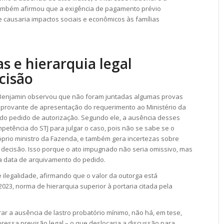
também afirmou que a exigência de pagamento prévio
 causaria impactos sociais e econômicos às famílias
s e hierarquia legal
cisão
n Benjamin observou que não foram juntadas algumas provas
comprovante de apresentação do requerimento ao Ministério da
do pedido de autorização. Segundo ele, a ausência desses
etência do STJ para julgar o caso, pois não se sabe se o
prio ministro da Fazenda, e também gera incertezas sobre
 decisão. Isso porque o ato impugnado não seria omissivo, mas
a data de arquivamento do pedido.
e ilegalidade, afirmando que o valor da outorga está
023, norma de hierarquia superior à portaria citada pela
ar a ausência de lastro probatório mínimo, não há, em tese,
xpressa previsão legal – o que deslocaria a discussão para