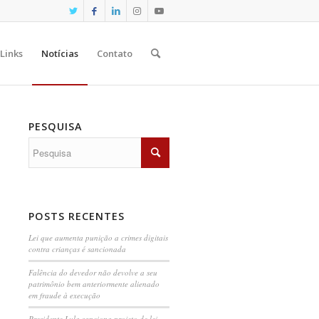
Links
Notícias
Contato
PESQUISA
POSTS RECENTES
Lei que aumenta punição a crimes digitais
contra crianças é sancionada
Falência do devedor não devolve a seu
patrimônio bem anteriormente alienado
em fraude à execução
Presidente Lula sanciona projeto de lei