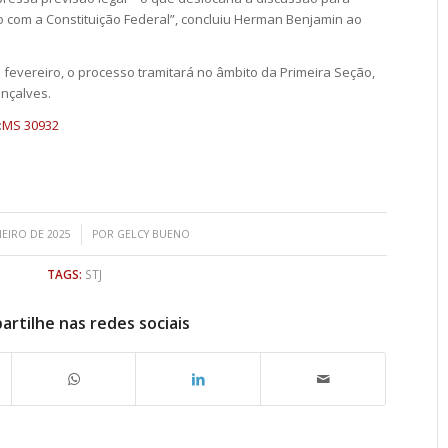
o com a Constituição Federal”, concluiu Herman Benjamin ao
m fevereiro, o processo tramitará no âmbito da Primeira Seção,
onçalves.
:
MS 30932
/
NEIRO DE 2025
POR
GELCY BUENO
TAGS:
STJ
rtilhe nas redes sociais