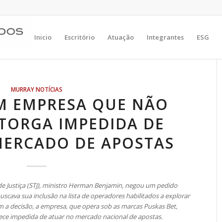
Inicio
Escritório
Atuação
Integrantes
ESG
MURRAY NOTÍCIAS
M EMPRESA QUE NÃO
TORGA IMPEDIDA DE
MERCADO DE APOSTAS
de Justiça (STJ), ministro Herman Benjamin, negou um pedido
scava sua inclusão na lista de operadores habilitados a explorar
om a decisão, a empresa, que opera sob as marcas Puskas Bet,
ece impedida de atuar no mercado nacional de apostas.