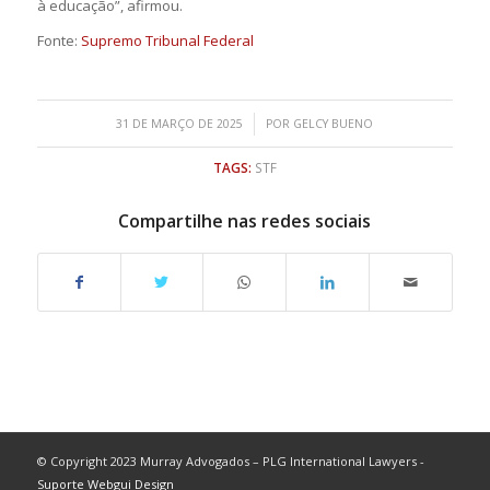
à educação”, afirmou.
Fonte:
Supremo Tribunal Federal
/
31 DE MARÇO DE 2025
POR
GELCY BUENO
TAGS:
STF
Compartilhe nas redes sociais
© Copyright 2023 Murray Advogados – PLG International Lawyers -
Suporte Webgui Design