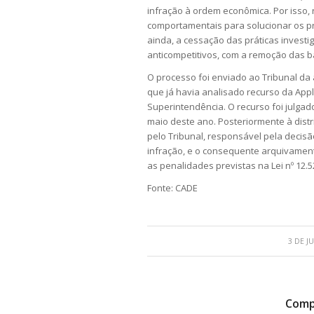
infração à ordem econômica. Por isso,
comportamentais para solucionar os pr
ainda, a cessação das práticas invest
anticompetitivos, com a remoção das bar
O processo foi enviado ao Tribunal da 
que já havia analisado recurso da App
Superintendência. O recurso foi julgad
maio deste ano. Posteriormente à distr
pelo Tribunal, responsável pela decisã
infração, e o consequente arquivament
as penalidades previstas na Lei nº 12.5
Fonte: CADE
3 DE J
Compa