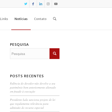
Links
Notícias
Contato
PESQUISA
POSTS RECENTES
Falência do devedor não devolve a seu
patrimônio bem anteriormente alienado
em fraude à execução
Presidente Lula sanciona projeto de lei
que regulamenta relevância para
admissão do recurso especial