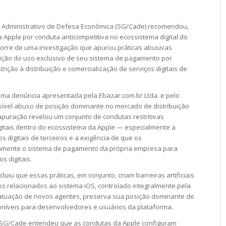
 Administrativo de Defesa Econômica (SG/Cade) recomendou,
 Apple por conduta anticompetitiva no ecossistema digital do
corre de uma investigação que apurou práticas abusivas
ção do uso exclusivo de seu sistema de pagamento por
rição à distribuição e comercialização de serviços digitais de
e uma denúncia apresentada pela Ebazar.com.br Ltda. e pelo
ível abuso de posição dominante no mercado de distribuição
A apuração revelou um conjunto de condutas restritivas
gitais dentro do ecossistema da Apple — especialmente a
s digitais de terceiros e a exigência de que os
vamente o sistema de pagamento da própria empresa para
s digitais.
uiu que essas práticas, em conjunto, criam barreiras artificiais
 relacionados ao sistema iOS, controlado integralmente pela
a atuação de novos agentes, preserva sua posição dominante de
poníveis para desenvolvedores e usuários da plataforma.
 SG/Cade entendeu que as condutas da Apple configuram