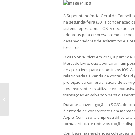
A Superintendência-Geral do Conselho
na segunda-feira (30), a condenação da
sistema operacional iOS. A decisão de
adotadas pela empresa, como a imposi
desenvolvedores de aplicativos e a rest
terceiros.
O caso teve início em 2022, a partir d
Mercado Livre, que apontaram um poss
de aplicativos para dispositivos iOS. 
relacionadas à venda de conteúdos di
proibição da comercialização de serviço
desenvolvedores utilizassem exclusi
Indenização legal por
transações envolvendo bens ou serviço
encerramento de contrato pode
Durante a investigação, a SG/Cade concl
beneficiar pessoa jurídica...
à entrada de concorrentes em mercados
Apple. Com isso, a empresa dificulta 
forma artificial e reduz as opções dis
Com base nas evidências coletadas, a