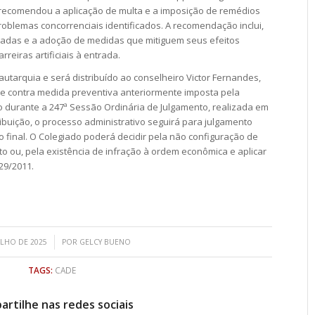
 recomendou a aplicação de multa e a imposição de remédios
oblemas concorrenciais identificados. A recomendação inclui,
igadas e a adoção de medidas que mitiguem seus efeitos
reiras artificiais à entrada.
autarquia e será distribuído ao conselheiro Victor Fernandes,
le contra medida preventiva anteriormente imposta pela
o durante a 247ª Sessão Ordinária de Julgamento, realizada em
ibuição, o processo administrativo seguirá para julgamento
o final. O Colegiado poderá decidir pela não configuração de
o ou, pela existência de infração à ordem econômica e aplicar
29/2011.
/
ULHO DE 2025
POR
GELCY BUENO
TAGS:
CADE
rtilhe nas redes sociais