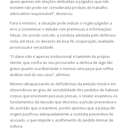
apoia apenas em citações atribuídas a julgados que não
existem não pode ser considerada produto de trabalho
advocatício responsável”, destacou.
Para o ministro, a situação pode induzir o órgão julgador a
erro a contaminar o debate com premissas e informações
falsas. De acordo com ele, a conduta adotada pelo defensor
viola, em tese, os deveres de boa-fé, cooperação, lealdade
processual e veracidade.
“O dano não é apenas institucional: é também do próprio
cliente, que confia ao seu procurador a defesa de algo tão
grave quanto sua liberdade e merece uma peça que reflita
análise real do seu caso”, afirmou.
Mesmo ultrapassando as deficiências da
petição inicial
e em
observância ao grau de sensibilidade dos pedidos de
habeas
corpus
que envolvem pessoas presas, o relator examinou os
fundamentos da decisão que decretou a
prisão preventiva
e
do
acórdão
que a manteve, porém apontou que a Justiça de
origem justificou adequadamente a custódia preventiva do
acusado, o que impede o acolhimento do pedido
liminar
de
soltura.