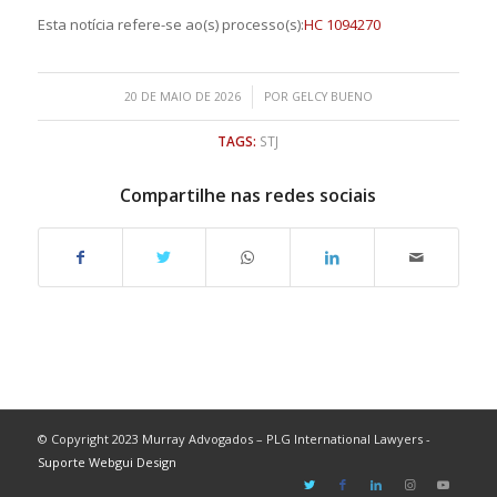
Esta notícia refere-se ao(s)
processo(s):
HC 1094270
/
20 DE MAIO DE 2026
POR
GELCY BUENO
TAGS:
STJ
Compartilhe nas redes sociais
© Copyright 2023 Murray Advogados – PLG International Lawyers -
Suporte Webgui Design