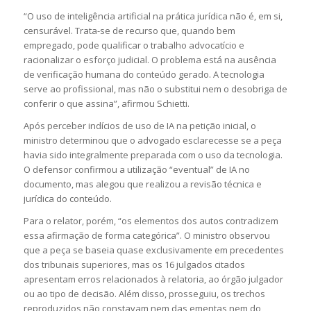
“O uso de inteligência artificial na prática jurídica não é, em si,
censurável. Trata-se de recurso que, quando bem
empregado, pode qualificar o trabalho advocatício e
racionalizar o esforço judicial. O problema está na ausência
de verificação humana do conteúdo gerado. A tecnologia
serve ao profissional, mas não o substitui nem o desobriga de
conferir o que assina”, afirmou Schietti.
Após perceber indícios de uso de IA na
petição inicial
, o
ministro determinou que o advogado esclarecesse se a peça
havia sido integralmente preparada com o uso da tecnologia.
O defensor confirmou a utilização “eventual” de IA no
documento, mas alegou que realizou a revisão técnica e
jurídica do conteúdo.
Para o relator, porém, “os elementos dos autos contradizem
essa afirmação de forma categórica”. O ministro observou
que a peça se baseia quase exclusivamente em precedentes
dos tribunais superiores, mas os 16 julgados citados
apresentam erros relacionados à relatoria, ao órgão julgador
ou ao tipo de decisão. Além disso, prosseguiu, os trechos
reproduzidos não constavam nem das ementas nem do