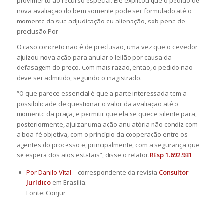
provimento ao recurso especial. Ele explicou que o pedido de
nova avaliação do bem somente pode ser formulado até o
momento da sua adjudicação ou alienação, sob pena de
preclusão.Por
O caso concreto não é de preclusão, uma vez que o devedor
ajuizou nova ação para anular o leilão por causa da
defasagem do preço. Com mais razão, então, o pedido não
deve ser admitido, segundo o magistrado.
“O que parece essencial é que a parte interessada tem a
possibilidade de questionar o valor da avaliação até o
momento da praça, e permitir que ela se quede silente para,
posteriormente, ajuizar uma ação anulatória não condiz com
a boa-fé objetiva, com o princípio da cooperação entre os
agentes do processo e, principalmente, com a segurança que
se espera dos atos estatais”, disse o relator.
REsp 1.692.931
Por Danilo Vital –
correspondente da revista
Consultor
Jurídico
em Brasília.
Fonte: Conjur