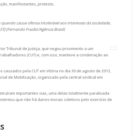
 quando causa ofensa intolerável aos interesses da sociedade,
STJ (Fernando Frazão/Agência Brasil)
ior Tribunal de Justiça, que negou provimento a um
 Trabalhadores (CUT) e, com isso, manteve a condenação ao
s causados pela CUT em Vitória no dia 30 de agosto de 2013,
nal de Mobilização, organizado pela central sindical em
obstruíram importantes vias, uma delas totalmente paralisada
ustentou que não há danos morais coletivos pelo exercício de
s