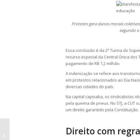
Protesto gera danos morais coletivos
segundo o 
Essa conclusão é da 2ª Turma do Super
recurso especial da Central Única dos
pagamento de R$ 1,2 milhão.
A indenização se refere aos transtorno
em protestos relacionados ao Dia Nacio
diversas cidades do país.
Na capital capixaba, os sindicalistas 
pela queima de pneus. No STJ, a CUT s
um direito garantido pela Constituição.
Direito com regra
TJ-SP valida lei municipal sobre
equitação como terapia para