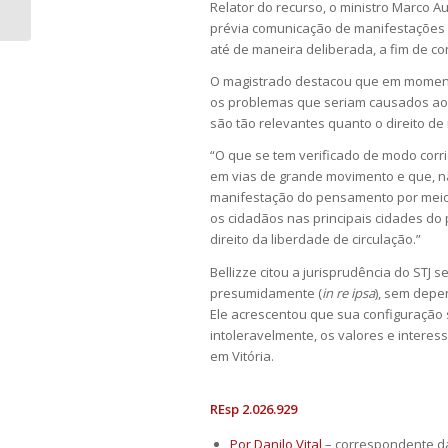
crianças com...
Relator do recurso, o ministro Marco A
prévia comunicação de manifestações às
até de maneira deliberada, a fim de co
O magistrado destacou que em moment
os problemas que seriam causados aos
são tão relevantes quanto o direito de 
“O que se tem verificado de modo corri
em vias de grande movimento e que, n
manifestação do pensamento por meio 
os cidadãos nas principais cidades do 
direito da liberdade de circulação.”
Bellizze citou a jurisprudência do STJ
presumidamente (
in re ipsa
), sem depe
Ele acrescentou que sua configuração s
intoleravelmente, os valores e interes
em Vitória.
REsp 2.026.929
Por Danilo Vital
– correspondente da