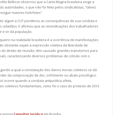
urélio Bellizze observou que a Carta Magna brasileira exige a
 autoridades, o que não foi feito pelos sindicalistas, “talvez
nseguir maiores holofotes”.
o algum a CUT ponderou as consequências de sua conduta e
 cidadãos. E afirmou que as reivindicações dos trabalhadores
ir e vir da população.
queiro na realidade brasileira é a ocorrência de manifestações
ão obstante sejam a expressão coletiva da liberdade de
do direito de reunião, têm causado grandes transtornos para
país, caracterizando diversos problemas de colisão com o
 segundo a qual a constatação dos danos morais coletivos se dá
nder da comprovação de dor, sofrimento ou abalo psicológico.
ó ocorre quando a conduta antijurídica afeta,
ses coletivos fundamentais, como foi o caso do protesto de 2013
 revista
Consultor Jurídico
em Brasília.