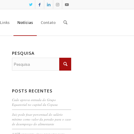
Links
Notícias
Contato
PESQUISA
POSTS RECENTES
Cade aprova entrada do Grupo
Equatorial no capital da Copasa
Juiz pode fixar percentual do salário
mínimo como valor da pensão para o caso
de desemprego do alimentante
AASP apresenta cinco propostas para