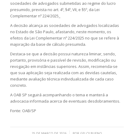
sociedades de advogados submetidas ao regime do lucro
presumido, prevista no art. 4º, §4º, VII, e §5º, da Lei
Complementar nº 224/2025_
A decisão alcança as sociedades de advogados localizadas
no Estado de São Paulo, afastando, neste momento, os
efeitos da Lei Complementar nº 224/2025 no que se refere à
majoração da base de cálculo presumida.
Destaca-se que a decisão possui natureza liminar, sendo,
portanto, provisória e passível de revisão, modificação ou
revogação em instâncias superiores. Assim, recomenda-se
que sua aplicação seja realizada com as devidas cautelas,
mediante avaliação técnica individualizada de cada caso
concreto.
A OAB SP seguirá acompanhando o tema e manterá a
advocacia informada acerca de eventuais desdobramentos.
Fonte: OAB/SP
/
25 DE MARÇO DE 2026
POR
GELCY BUENO