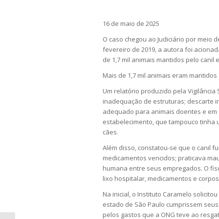
16 de maio de 2025
O caso chegou ao Judiciário por meio d
fevereiro de 2019, a autora foi acionad
de 1,7 mil animais mantidos pelo canil
Mais de 1,7 mil animais eram mantidos
Um relatório produzido pela Vigilância 
inadequação de estruturas; descarte irr
adequado para animais doentes e em ge
estabelecimento, que tampouco tinha
cães.
Além disso, constatou-se que o canil f
medicamentos vencidos; praticava maus
humana entre seus empregados. O fisc
lixo hospitalar, medicamentos e corpos
Na inicial, o Instituto Caramelo solicito
estado de São Paulo cumprissem seus 
pelos gastos que a ONG teve ao resgat