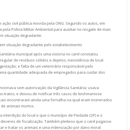
e ação civil pública movida pela ONG. Segundo os autos, em
a pela Polícia Militar Ambiental para auxiliar no resgate de mais
 em situação degradante.
 em situação degradante pelo estabelecimento
Sanitária municipal após uma vistoria no canil constatou
egular de resíduos sólidos e dejetos; inexistência de local
stação; e falta de um veterinário responsável pelo
 uma quantidade adequada de empregados para cuidar dos
uncionava sem autorização da Vigilância Sanitária; usava
-tratos; e deixou de notificar três casos de leishmaniose
ais encontraram ainda uma fornalha na qual eram incinerados
 de animais mortos.
u a interdição do local e que o município de Piedade (SP) e o
deveres de fiscalização. Também pleiteou que o canil pagasse
ar e tratar os animais e uma indenização por dano moral