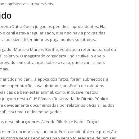
nos ambientais irreversíveis.
ido
Moreira Dutra Costa julgou os pedidos improcedentes. Ela
o canil estava regularizado, que não havia provas das
ra possível determinar os pagamentos solicitados.
rgador Marcelo Martins Berthe, votou pela reforma parcial da
coletivo. O magistrado considerou indiscutível o abalo
provado, em outra ação sobre o caso, que o canil impôs
mais.
mantidos no canil, à época dos fatos, foram submetidos a
com superlotação, insalubridade, ausência de cuidados
ásicas de bem-estar animal, como, inclusive, restou
 julgado nesta C. 1ª Câmara Reservada de Direito Público.
am devidamente documentadas por relatórios oficiais, laudos
nhal”, escreveu o desembargador.
os desembargadores Aliende Ribeiro e Isabel Cogan.
resenta um marco na jurisprudência ambiental e de proteção
vas contra seres sencientes não serão toleradas e devem ser