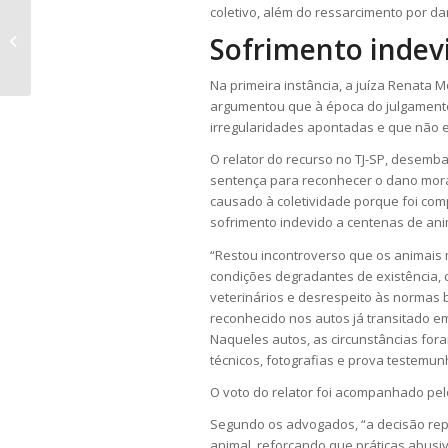
coletivo, além do ressarcimento por da
China, UE e Argentina suspendem
Sofrimento indev
compras de carne de frango do
Brasil
Na primeira instância, a juíza Renata 
argumentou que à época do julgamento 
irregularidades apontadas e que não e
O relator do recurso no TJ-SP, desemba
sentença para reconhecer o dano moral 
causado à coletividade porque foi com
sofrimento indevido a centenas de ani
“Restou incontroverso que os animais 
condições degradantes de existência, 
veterinários e desrespeito às normas b
reconhecido nos autos já transitado em
Naqueles autos, as circunstâncias for
técnicos, fotografias e prova testemu
O voto do relator foi acompanhado pel
Segundo os advogados, “a decisão rep
animal, reforçando que práticas abusi