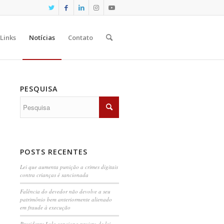
Links
Notícias
Contato
PESQUISA
POSTS RECENTES
Lei que aumenta punição a crimes digitais
contra crianças é sancionada
Falência do devedor não devolve a seu
patrimônio bem anteriormente alienado
em fraude à execução
Presidente Lula sanciona projeto de lei