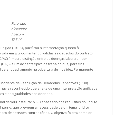
Foto: Luiz
Alexandre
/ Secom
TRT 14
 Região (TRT-14) pacificou a interpretação quanto à
 vida em grupo, mantendo válidas as cláusulas do contrato.
/AC) firmou a distinção entre as doenças laborais – por
 (LER) – e um acidente típico de trabalho que, para fins
ível de enquadramento na cobertura de Invalidez Permanente
 Incidente de Resolução de Demandas Repetitivas (IRDR),
4 havia reconhecido que a falta de uma interpretação unificada
ica e desigualdades nas decisões.
unal decidiu instaurar o IRDR baseado nos requisitos do Código
o Interno, que preveem a necessidade de um tema jurídico
sco de decisões contraditórias. O objetivo foi trazer maior