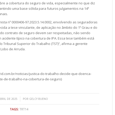
obre a cobertura do seguro de vida, especialmente no que diz
antindo uma base sólida para futuros julgamentos na 14ª
nais.
hista nº 0000406-97.2023.5.14.0002, envolvendo as seguradoras
lecida a tese vinculante, de aplicação no âmbito do 1º Grau e do
s do contrato de seguro devem ser respeitadas, não sendo
 acidente típico na cobertura de IPA. Essa tese também está
o Tribunal Superior do Trabalho (TST)”, afirma a gerente
la Lobo de Arruda.
jurid.com.br/noticias/justica-do-trabalho-decide-que-doenca-
e-de-trabalho-na-cobertura-de-seguro)
/
ABRIL DE 2025
POR
GELCY BUENO
TAGS:
TRT14