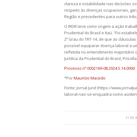
clareza e estabilidade nas decisões s
respeito às doenças ocupacionais, gar
Região e precedentes para outros tribu
O IRDR teve como origem a ação trabal
Prudential do Brasil e Itaú. “Foi estabe
2º Grau do TRT-14, de que as cláusula
possível equiparar doença laboral a um
refletida no entendimento majoritário d
Jurídica da Prudential do Brasil, Priscil
Processo nº 0002169-08.2024.5.14.0000
*Por
Maurício Macedo
Fonte: Jornal Jurid (https://www.jornal
laboral-nao-se-enquadra-como-acident
11 DE 