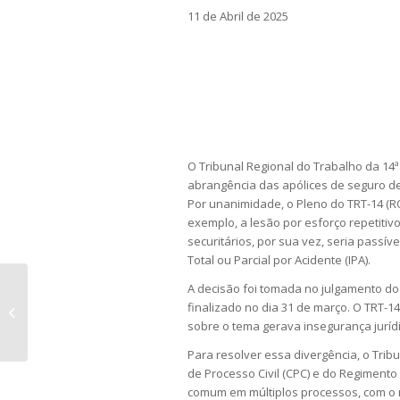
11 de Abril de 2025
O Tribunal Regional do Trabalho da 14ª
abrangência das apólices de seguro de
Por unanimidade, o Pleno do TRT-14 (RO
exemplo, a lesão por esforço repetitivo
securitários, por sua vez, seria pass
Total ou Parcial por Acidente (IPA).
A decisão foi tomada no julgamento do
Terceira Turma considera válida
finalizado no dia 31 de março. O TRT-1
exclusão extrajudicial de sócio
sobre o tema gerava insegurança juríd
baseada em...
Para resolver essa divergência, o Trib
de Processo Civil (CPC) e do Regiment
comum em múltiplos processos, com o ri