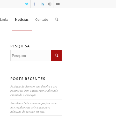
Links
Notícias
Contato
PESQUISA
POSTS RECENTES
Falência do devedor não devolve a seu
patrimônio bem anteriormente alienado
em fraude à execução
Presidente Lula sanciona projeto de lei
que regulamenta relevância para
admissão do recurso especial