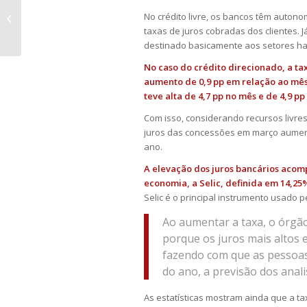
TST estabelece teses sobre auxílio
No crédito livre, os bancos têm autono
alimentação e garantia de emprego
taxas de juros cobradas dos clientes. 
à ...
destinado basicamente aos setores habit
No caso do crédito direcionado, a ta
aumento de 0,9 pp em relação ao mês 
teve alta de 4,7 pp no mês e de 4,9 p
Com isso, considerando recursos livres
juros das concessões em março aument
ano.
A elevação dos juros bancários acom
economia, a Selic, definida em 14,25
Selic é o principal instrumento usado p
Ao aumentar a taxa, o órgão 
porque os juros mais altos 
fazendo com que as pessoas
do ano, a previsão dos anali
As estatísticas mostram ainda que a t