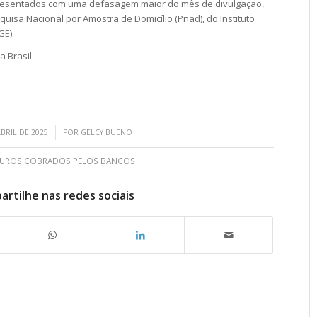
presentados com uma defasagem maior do mês de divulgação,
uisa Nacional por Amostra de Domicílio (Pnad), do Instituto
GE).
a Brasil
/
ABRIL DE 2025
POR
GELCY BUENO
JUROS COBRADOS PELOS BANCOS
rtilhe nas redes sociais