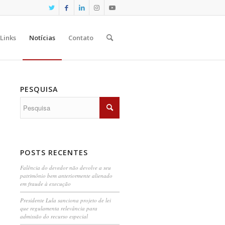
Links
Notícias
Contato
PESQUISA
POSTS RECENTES
Falência do devedor não devolve a seu
patrimônio bem anteriormente alienado
em fraude à execução
Presidente Lula sanciona projeto de lei
que regulamenta relevância para
admissão do recurso especial