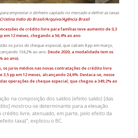
 para emprestar o dinheiro captado no mercado e definir as taxas
Cristina Indio do Brasil/Arquivo/Agência Brasil
oncessões de crédito livre para famílias teve aumento de 0,3
pp em 12 meses, chegando a 56,4% ao ano
.
o os juros do cheque especial, que caíram 8 pp em março,
lcançando 134,2% ao ano.
Desde 2020, a modalidade tem os
% ao ano).
os juros médios nas novas contratações de crédito livre
e 3,5 pp em 12 meses, alcançando 24,6%. Destaca-se, nesse
a das operações de cheque especial, que chegou a 349,2% ao
ação na composição dos saldos (efeito saldo) [das
dito] mostrou-se determinante para a elevação
 crédito livre, atenuado, em parte, pelo efeito da
efeito taxa)”, explicou o BC.