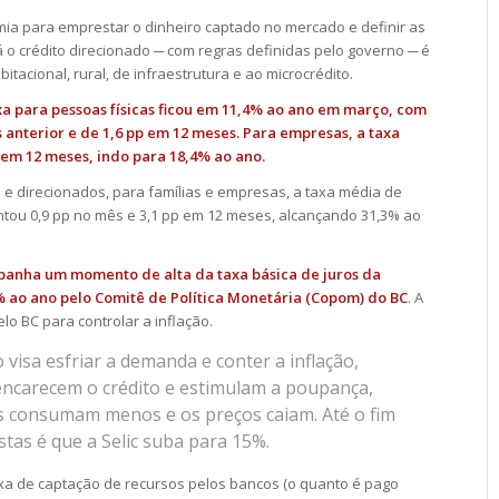
mia para emprestar o dinheiro captado no mercado e definir as
Já o crédito direcionado ─ com regras definidas pelo governo ─ é
acional, rural, de infraestrutura e ao microcrédito.
xa para pessoas físicas ficou em 11,4% ao ano em março, com
anterior e de 1,6 pp em 12 meses. Para empresas, a taxa
p em 12 meses, indo para 18,4% ao ano.
 e direcionados, para famílias e empresas, a taxa média de
ou 0,9 pp no mês e 3,1 pp em 12 meses, alcançando 31,3% ao
panha um momento de alta da taxa básica de juros da
% ao ano pelo
Comitê de Política Monetária (Copom) do BC
. A
elo BC para controlar a inflação.
visa esfriar a demanda e conter a inflação,
encarecem o crédito e estimulam a poupança,
 consumam menos e os preços caiam. Até o fim
stas é que a Selic suba para 15%.
axa de captação de recursos pelos bancos (o quanto é pago