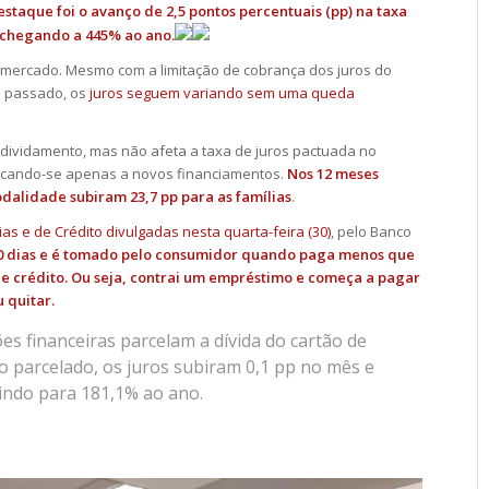
destaque foi o avanço de 2,5 pontos percentuais (pp) na taxa
, chegando a 445% ao ano.
 mercado. Mesmo com a limitação de cobrança dos juros do
no passado, os
juros seguem variando sem uma queda
ndividamento, mas não afeta a taxa de juros pactuada no
icando-se apenas a novos financiamentos.
Nos 12 meses
dalidade subiram 23,7 pp para as famílias
.
ias e de Crédito divulgadas nesta quarta-feira (30)
, pelo Banco
 30 dias e é tomado pelo consumidor quando paga menos que
 de crédito. Ou seja, contrai um empréstimo e começa a pagar
 quitar.
ções financeiras parcelam a dívida do cartão de
ão parcelado, os juros subiram 0,1 pp no mês e
indo para 181,1% ao ano.