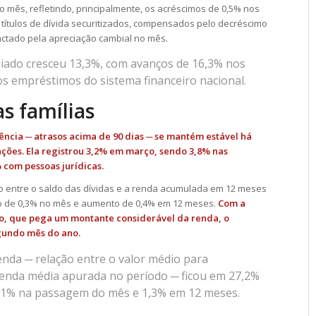
o mês, refletindo, principalmente, os acréscimos de 0,5% nos
os títulos de dívida securitizados, compensados pelo decréscimo
ctado pela apreciação cambial no mês.
liado cresceu 13,3%, com avanços de 16,3% nos
nos empréstimos do sistema financeiro nacional.
s famílias
ncia ─ atrasos acima de 90 dias ─ se mantém estável há
ções. Ela registrou 3,2% em março, sendo 3,8% nas
 com pessoas jurídicas.
o entre o saldo das dívidas e a renda acumulada em 12 meses
ão de 0,3% no mês e aumento de 0,4% em 12 meses.
Com a
io, que pega um montante considerável da renda, o
gundo mês do ano.
nda ─ relação entre o valor médio para
renda média apurada no período ─ ficou em 27,2%
,1% na passagem do mês e 1,3% em 12 meses.