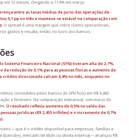
,1 pp em 12 meses, chegando a 11,9% em março.
erença entre as taxas médias de juros das operações de
ntou 0,1 pp no mês e manteve-se estável na comparação com
p.
O spread é uma margem que cobre custos operacionais,
ros gastos e resulta, então, no lucro dos bancos.
ções
o Sistema Financeiro Nacional (SFN) tiveram alta de 2,7%,
do da redução de 0,1% para as pessoas físicas e aumento de
e crédito direcionado caíram 4,4% no mês, enquanto no
éstimos concedidos pelos bancos do SFN ficou em R$ 6,483
elação a fevereiro. Na comparação interanual, com março do
,9%.
O resultado refletiu aumento de 0,5% no saldo das
essoas jurídicas (R$ 2,455 trilhões) e o incremento de 0,7%
).
nceiro ─ que é o crédito disponível para empresas, famílias e
(bancário, mercado de título ou dívida externa) ─ alcançou R$