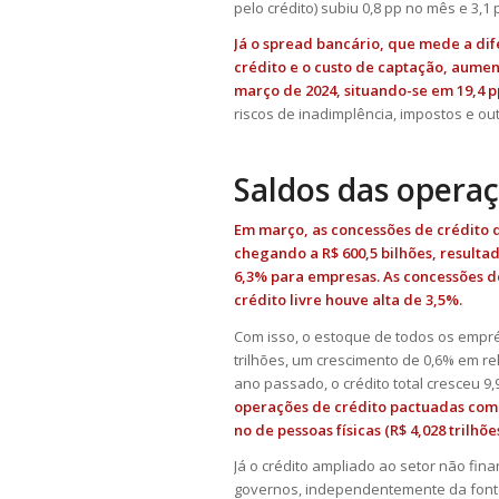
pelo crédito) subiu 0,8 pp no mês e 3
Já o spread bancário, que mede a dif
crédito e o custo de captação, aume
março de 2024, situando-se em 19,4 p
riscos de inadimplência, impostos e out
Saldos das opera
Em março, as concessões de crédito d
chegando a R$ 600,5 bilhões, resulta
6,3% para empresas. As concessões d
crédito livre houve alta de 3,5%.
Com isso, o estoque de todos os empr
trilhões, um crescimento de 0,6% em r
ano passado, o crédito total cresceu 9
operações de crédito pactuadas com p
no de pessoas físicas (R$ 4,028 trilhões
Já o crédito ampliado ao setor não fina
governos, independentemente da fonte 