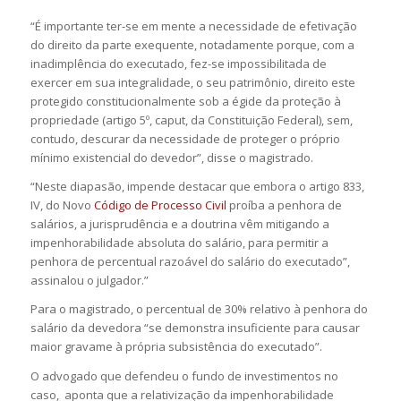
“É importante ter-se em mente a necessidade de efetivação
do direito da parte exequente, notadamente porque, com a
inadimplência do executado, fez-se impossibilitada de
exercer em sua integralidade, o seu patrimônio, direito este
protegido constitucionalmente sob a égide da proteção à
propriedade (artigo 5º, caput, da Constituição Federal), sem,
contudo, descurar da necessidade de proteger o próprio
mínimo existencial do devedor”, disse o magistrado.
“Neste diapasão, impende destacar que embora o artigo 833,
IV, do Novo
Código de Processo Civil
proíba a penhora de
salários, a jurisprudência e a doutrina vêm mitigando a
impenhorabilidade absoluta do salário, para permitir a
penhora de percentual razoável do salário do executado”,
assinalou o julgador.”
Para o magistrado, o percentual de 30% relativo à penhora do
salário da devedora “se demonstra insuficiente para causar
maior gravame à própria subsistência do executado”.
O advogado que defendeu o fundo de investimentos no
caso, aponta que a relativização da impenhorabilidade