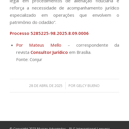
legal em procedimentos de alienação fiduciária e
reforça a necessidade de acompanhamento jurídico
especializado em operações que envolvem o
patrimônio do cidadão”.
Processo 5285225-98.2025.8.09.0006
Por Mateus Mello
– correspondente da
revista
Consultor Jurídico
em Brasília.
Fonte: Conjur
/
28 DE ABRIL DE 2025
POR
GELCY BUENO
© Copyright 2023 Murray Advogados – PLG International Lawyers -