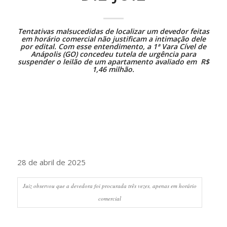
Tentativas malsucedidas de localizar um devedor feitas
em horário comercial não justificam a intimação dele
por edital. Com esse entendimento, a 1ª Vara Cível de
Anápolis (GO) concedeu tutela de urgência para
suspender o leilão de um apartamento avaliado em R$
1,46 milhão.
28 de abril de 2025
Juiz observou que a devedora foi procurada três vezes, apenas em horário
comercial