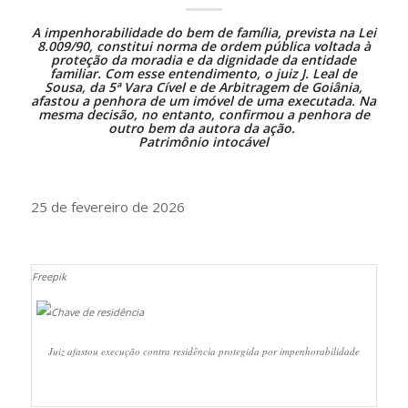
A impenhorabilidade do bem de família, prevista na
Lei
8.009/90
, constitui norma de ordem pública voltada à
proteção da moradia e da dignidade da entidade
familiar. Com esse entendimento, o juiz J. Leal de
Sousa, da 5ª Vara Cível e de Arbitragem de Goiânia,
afastou a penhora de um imóvel de uma executada. Na
mesma decisão, no entanto, confirmou a penhora de
outro bem da autora da ação.
Patrimônio intocável
25 de fevereiro de 2026
Freepik
Juiz afastou execução contra residência protegida por impenhorabilidade