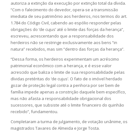
autoriza a extinção da execução por extinção total da dívida.
“Com o falecimento do devedor, opera-se a transmissão
imediata de seu patrimônio aos herdeiros, nos termos do art.
1.784 do Código Civil, cabendo ao espólio responder pelas
obrigações do ‘de cujus’ até o limite das forças da herança”,
escreveu, acrescentando que a responsabilidade dos
herdeiros não se restringe exclusivamente aos bens “in
natura” recebidos, mas sim “dentro das forças da herança”.
“Dessa forma, os herdeiros experimentam um acréscimo
patrimonial econômico com a herança, e é esse valor
acrescido que baliza o limite de sua responsabilidade pelas
dívidas pretéritas do ‘de cujus’. O fato de o imóvel herdado
gozar de proteção legal contra a penhora por ser bem de
família impede apenas a constrição daquele bem específico,
mas não afasta a responsabilidade obrigacional dos
sucessores, que subsiste até o limite financeiro do quinhão
recebido”, fundamentou.
Completaram a turma de julgamento, de votação unânime, os
magistrados Tavares de Almeida e Jorge Tosta.