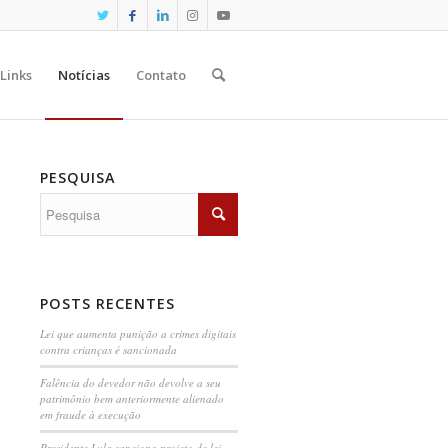
Links
Notícias
Contato
PESQUISA
POSTS RECENTES
Lei que aumenta punição a crimes digitais
contra crianças é sancionada
Falência do devedor não devolve a seu
patrimônio bem anteriormente alienado
em fraude à execução
Presidente Lula sanciona projeto de lei