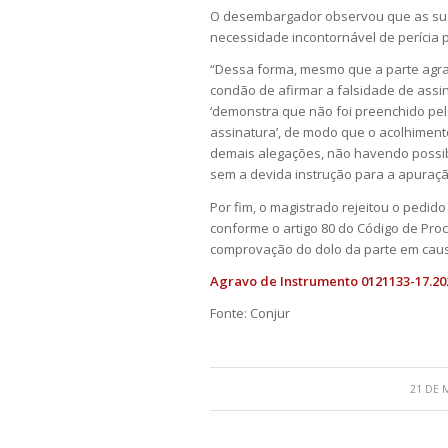
O desembargador observou que as susp
necessidade incontornável de perícia pa
“Dessa forma, mesmo que a parte agra
condão de afirmar a falsidade de assin
‘demonstra que não foi preenchido pe
assinatura’, de modo que o acolhiment
demais alegações, não havendo possibi
sem a devida instrução para a apuraçã
Por fim, o magistrado rejeitou o pedido
conforme o artigo 80 do Código de Proce
comprovação do dolo da parte em caus
Agravo de Instrumento 0121133-17.202
Fonte: Conjur
21 DE 