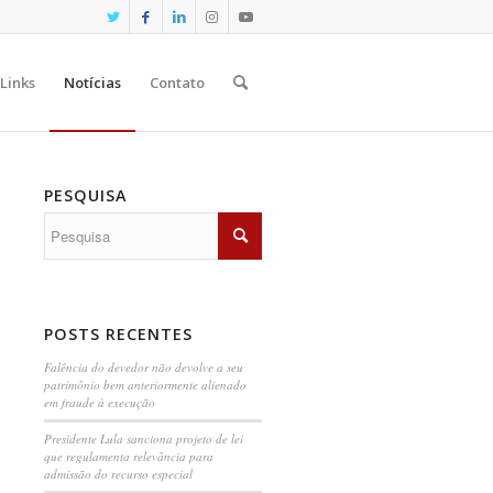
Links
Notícias
Contato
PESQUISA
POSTS RECENTES
Falência do devedor não devolve a seu
patrimônio bem anteriormente alienado
em fraude à execução
Presidente Lula sanciona projeto de lei
que regulamenta relevância para
admissão do recurso especial