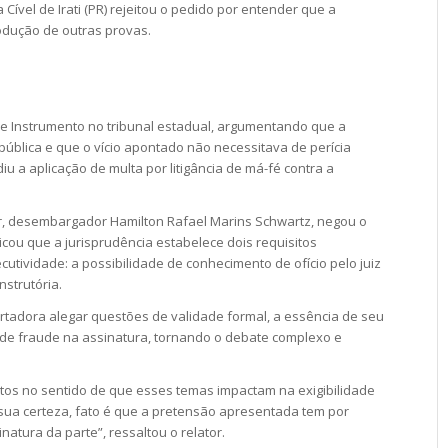
a Cível de Irati (PR) rejeitou o pedido por entender que a
rodução de outras provas.
e Instrumento no tribunal estadual, argumentando que a
 pública e que o vício apontado não necessitava de perícia
iu a aplicação de multa por litigância de má-fé contra a
tor, desembargador Hamilton Rafael Marins Schwartz, negou o
cou que a jurisprudência estabelece dois requisitos
utividade: a possibilidade de conhecimento de ofício pelo juiz
strutória.
rtadora alegar questões de validade formal, a essência de seu
e fraude na assinatura, tornando o debate complexo e
tos no sentido de que esses temas impactam na exigibilidade
sua certeza, fato é que a pretensão apresentada tem por
atura da parte”, ressaltou o relator.