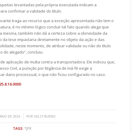
eitas levantadas pela própria executada indicam a
ra confirmar a validade do título.
vante traga ao recurso que a exceção apresentada não tem o
atura, é no mínimo lógico concluir tal fato quando alega que
la mesma, também não dá a certeza sobre a idoneidade da
o da tese impactaria diretamente no objeto da ação e das
lidade, neste momento, de atribuir validade ou não do título
o do alegado”, concluiu.
 de aplicação de multa contra a transportadora. Ele indicou que,
sso Civil, a punição por litigância de má-fé exige a
ar dano processual, o que não ficou configurado no caso.
5.8.16.0000
/
MAIO DE 2026
POR
GELCY BUENO
TAGS:
TJPR