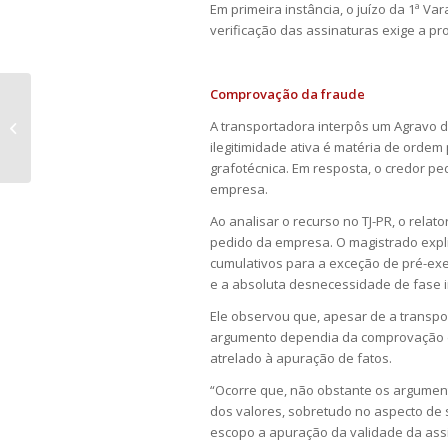
Em primeira instância, o juízo da 1ª Var
verificação das assinaturas exige a p
Comprovação da fraude
REFORMA TRIBUTÁRIA E NEGÓCIOS
A transportadora interpôs um Agravo d
IMOBILIÁRIOS
ilegitimidade ativa é matéria de ordem
grafotécnica. Em resposta, o credor ped
empresa.
Ao analisar o recurso no TJ-PR, o rela
pedido da empresa. O magistrado expli
cumulativos para a exceção de pré-exec
e a absoluta desnecessidade de fase in
Ele observou que, apesar de a transpo
argumento dependia da comprovação d
atrelado à apuração de fatos.
“Ocorre que, não obstante os argumen
dos valores, sobretudo no aspecto de 
escopo a apuração da validade da assin