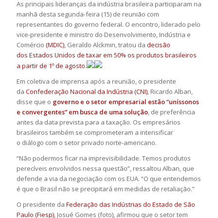
As principais lideranças da indústria brasileira participaram na
manhã desta segunda-feira (15) de reunião com
representantes do governo federal. O encontro, liderado pelo
vice-presidente e ministro do Desenvolvimento, Indústria e
Comércio
(MDIC)
, Geraldo Alckmin, tratou da
decisão
dos Estados Unidos de taxar em 50% os produtos brasileiros
a partir de 1º de agosto
.
Em coletiva de imprensa após a reunião, o presidente
da
Confederação Nacional da Indústria (CNI)
, Ricardo Alban,
disse que o
governo e o setor empresarial estão “uníssonos
e convergentes” em busca de uma solução
, de preferência
antes da data prevista para a taxação. Os empresários
brasileiros também se comprometeram a intensificar
o diálogo com o setor privado norte-americano.
“Não podermos ficar na imprevisibilidade. Temos produtos
perecíveis envolvidos nessa questão”, ressaltou Alban, que
defende a via da negociação com os EUA. “O que entendemos
é que o Brasil não se precipitará em medidas de retaliação.”
O presidente da
Federação das Indústrias do Estado de São
Paulo (Fiesp)
, Josué Gomes (foto), afirmou que o setor tem