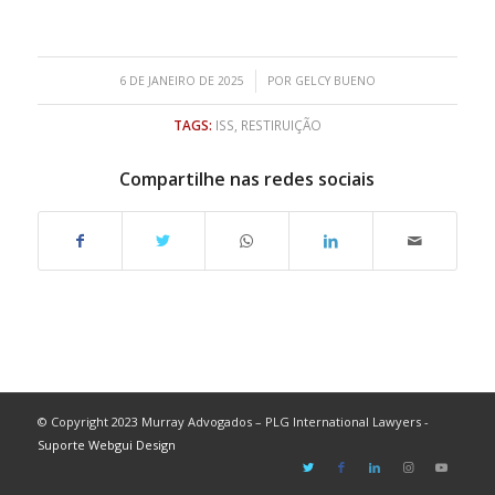
/
6 DE JANEIRO DE 2025
POR
GELCY BUENO
TAGS:
ISS
,
RESTIRUIÇÃO
Compartilhe nas redes sociais
© Copyright 2023 Murray Advogados – PLG International Lawyers -
Suporte Webgui Design