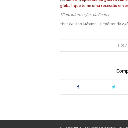
global, que teme uma recessão em es
*Com informações da Reuters
*Por Wellton Máximo – Repórter da Agê
8 DE A
Compa
© Copyright 2023 Murray Advogados – PLG In