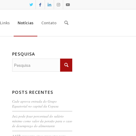
Links
Notícias
Contato
PESQUISA
POSTS RECENTES
Cade aprova entrada do Grupo
Equatorial no capital da Copasa
Juiz pode fixar percentual do salário
mínimo como valor da pensão para o caso
de desemprego do alimentante
AASP apresenta cinco propostas para