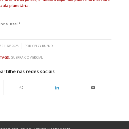
cala planetária.
ncia Brasil*
/
BRIL DE 2025
POR
GELCY BUENO
TAGS:
GUERRA COMERCIAL
rtilhe nas redes sociais
ternational Lawyers -
Suporte Webgui Design