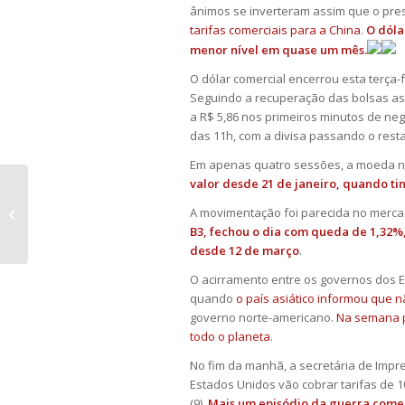
ânimos se inverteram assim que o pre
tarifas comerciais para a China
.
O dóla
menor nível em quase um mês.
O dólar comercial encerrou esta terça-fe
Seguindo a recuperação das bolsas asiá
a R$ 5,86 nos primeiros minutos de neg
das 11h, com a divisa passando o resta
Em apenas quatro sessões, a moeda no
valor desde 21 de janeiro, quando ti
TJ/SP anula decisão que não seguiu
A movimentação foi parecida no merc
rito do CDC para
B3, fechou o dia com queda de 1,32%,
superendividamento
desde 12 de março
.
O acirramento entre os governos dos 
quando
o país asiático informou que 
governo norte-americano.
Na semana p
todo o planeta
.
No fim da manhã, a secretária de Impre
Estados Unidos vão cobrar tarifas de 1
(9).
Mais um episódio da guerra comer