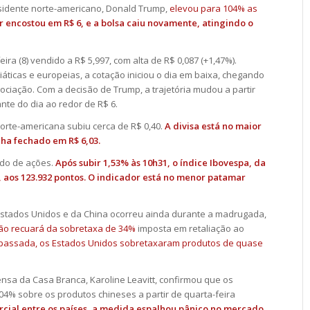
sidente norte-americano, Donald Trump,
elevou para 104% as
r encostou em R$ 6, e a bolsa caiu novamente, atingindo o
ira (8) vendido a R$ 5,997, com alta de R$ 0,087 (+1,47%).
ticas e europeias, a cotação iniciou o dia em baixa, chegando
ociação. Com a decisão de Trump, a trajetória mudou a partir
nte do dia ao redor de R$ 6.
rte-americana subiu cerca de R$ 0,40.
A divisa está no maior
nha fechado em R$ 6,03.
ado de ações.
Após subir 1,53% às 10h31, o índice Ibovespa, da
 aos 123.932 pontos. O indicador está no menor patamar
Estados Unidos e da China ocorreu ainda durante a madrugada,
não recuará da sobretaxa de 34%
imposta em retaliação ao
assada, os Estados Unidos sobretaxaram produtos de quase
nsa da Casa Branca, Karoline Leavitt, confirmou que os
04% sobre os produtos chineses a partir de quarta-feira
cial entre os países, a medida espalhou pânico no mercado