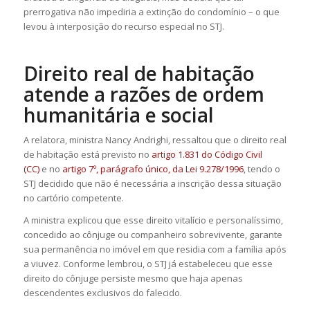
prerrogativa não impediria a extinção do condomínio – o que
levou à interposição do
recurso especial
no STJ.
Direito real de habitação
atende a razões de ordem
humanitária e social
A relatora, ministra Nancy Andrighi, ressaltou que o direito real
de habitação está previsto no
artigo 1.831 do Código Civil
(CC)
e no
artigo 7º, parágrafo único, da Lei 9.278/1996
, tendo o
STJ decidido que não é necessária a inscrição dessa situação
no cartório competente.
A ministra explicou que esse direito vitalício e personalíssimo,
concedido ao cônjuge ou companheiro sobrevivente, garante
sua permanência no imóvel em que residia com a família após
a viuvez. Conforme lembrou, o STJ já estabeleceu que esse
direito do cônjuge persiste mesmo que haja apenas
descendentes exclusivos do falecido.