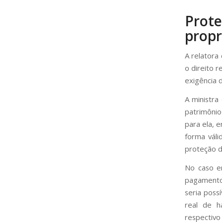
Prote
propr
A relatora
o direito 
exigência 
A ministra
patrimônio 
para ela, 
forma váli
proteção d
No caso e
pagamento 
seria poss
real de 
respectivo