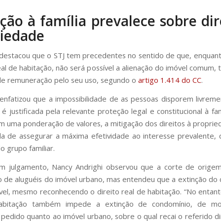
ção à família prevalece sobre dir
iedade
 destacou que o STJ tem precedentes no sentido de que, enquan
real de habitação, não será possível a alienação do imóvel comum,
de remuneração pelo seu uso, segundo o
artigo 1.414 do CC
.
 enfatizou que a impossibilidade de as pessoas disporem livrem
é justificada pela relevante proteção legal e constitucional à fam
em uma ponderação de valores, a mitigação dos direitos à propri
da de assegurar a máxima efetividade ao interesse prevalente, q
o grupo familiar.
m julgamento, Nancy Andrighi observou que a corte de origem
de aluguéis do imóvel urbano, mas entendeu que a extinção do
ível, mesmo reconhecendo o direito real de habitação. “No entanto
habitação também impede a extinção de condomínio, de m
 pedido quanto ao imóvel urbano, sobre o qual recai o referido di