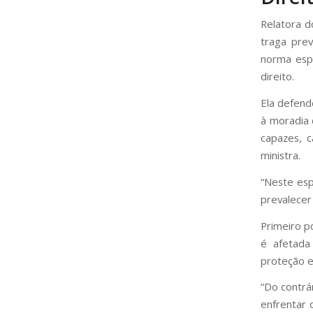
Relatora d
traga prev
norma espe
direito.
Ela defende
à moradia 
capazes, c
ministra.
“Neste esp
prevalecer
Primeiro p
é afetada
proteção e
“Do contrá
enfrentar 