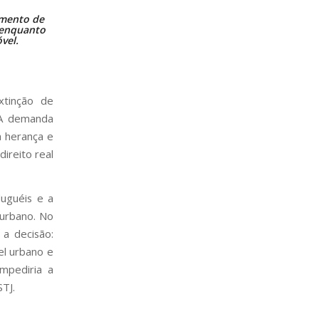
imento de
 enquanto
vel.
xtinção de
 A demanda
a herança e
ireito real
uguéis e a
 urbano. No
 a decisão:
el urbano e
impediria a
TJ.