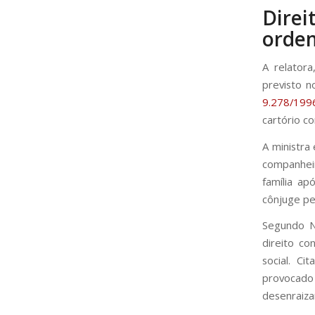
Direi
ordem
A relatora
previsto 
9.278/199
cartório c
A ministra 
companheir
família ap
cônjuge pe
Segundo Na
direito co
social. C
provocado
desenraiza