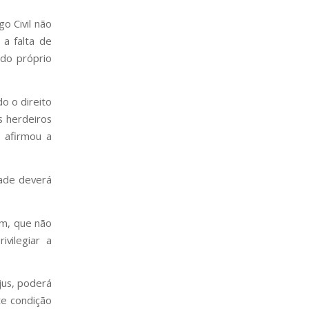
o Civil não
 a falta de
 do próprio
do o direito
s herdeiros
, afirmou a
dade deverá
em, que não
vilegiar a
jus, poderá
te condição