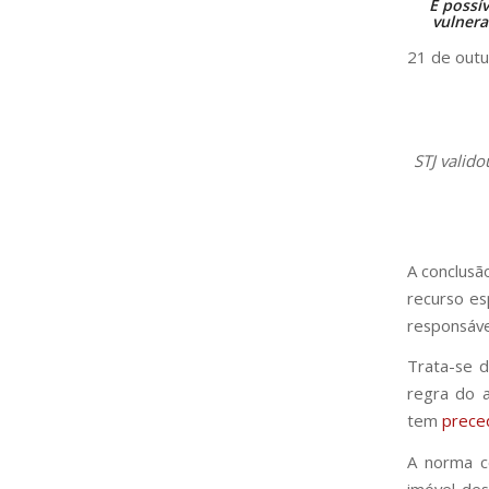
É possí
vulnera
21 de out
STJ valido
A conclusã
recurso e
responsáve
Trata-se d
regra do a
tem
prece
A norma co
imóvel des