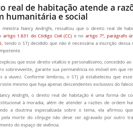
to real de habitação atende a raz
 humanitária e social
, ministra Nancy Andrighi, ressaltou que o direito real de hab
no
artigo 1.831 do Código Civil (CC)
e no
artigo 7º, parágrafo ún
6
, tendo o STJ decidido que não é necessária a inscrição dessa 
ompetente.
explicou que esse direito vitalício e personalíssimo, concedido a
o sobrevivente, garante sua permanência no imóvel em que re
ós a viuvez. Conforme lembrou, o STJ já estabeleceu que esse
rsiste mesmo que haja apenas descendentes exclusivos do faleci
ncy Andrighi, o direito real de habitação é uma forma de co
nstitucional à moradia, além de atender a razões de ordem hu
itando a doutrina especializada sobre o tema, ela afirmou qu
 pela morte do cônjuge não deve ser agravado por outro tr
mento do espaço de vivência.