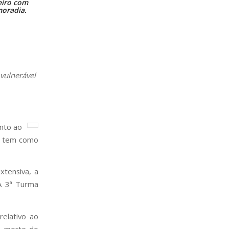
eiro com
moradia.
 vulnerável
ento ao
e tem como
xtensiva, a
 A 3ª Turma
relativo ao
na morte do