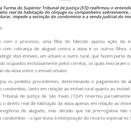
ra Turma do Superior Tribunal de Justiça (STJ) reafirmou o entend
reito real de habitação do cônjuge ou companheiro sobrevivente,
durar, impede a extinção do condomínio e a venda judicial do imó
5
 com o processo, uma filha do falecido ajuizou ação de e
o com cobrança de aluguel contra a viúva e os outros filhos.
atingir dois imóveis, um urbano e outro rural, que fazem parte d
do ocupados exclusivamente pelos corréus, os quais invocaram o d
ão da viúva sobre o imóvel urbano.
ulgou os pedidos procedentes, determinando o pagamento de al
o condomínio, tanto em relação ao imóvel rural quanto ao imóvel
 Tribunal de Justiça de São Paulo (TJSP) reverteu parcialmente
 o direito real de habitação da viúva apenas em relação ao imóv
exigência de aluguéis, mas decidiu que tal prerrogativa não 
o condomínio – o que levou à interposição do
recurso especial
no S