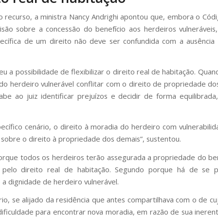
o recurso, a ministra Nancy Andrighi apontou que, embora o Códig
isão sobre a concessão do benefício aos herdeiros vulneráveis,
cífica de um direito não deve ser confundida com a ausência
u a possibilidade de flexibilizar o direito real de habitação. Quan
do herdeiro vulnerável conflitar com o direito de propriedade do
abe ao juiz identificar prejuízos e decidir de forma equilibrada
ecífico cenário, o direito à moradia do herdeiro com vulnerabili
 sobre o direito à propriedade dos demais”, sustentou.
orque todos os herdeiros terão assegurada a propriedade do b
 pelo direito real de habitação. Segundo porque há de se pri
 a dignidade de herdeiro vulnerável.
rio, se alijado da residência que antes compartilhava com o de cu
dificuldade para encontrar nova moradia, em razão de sua ineren