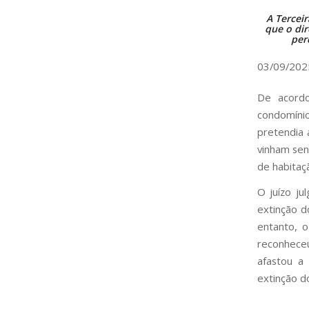
A Tercei
que o di
per
03/09/202
De acordo
condomíni
pretendia 
vinham sen
de habitaç
O juízo j
extinção d
entanto, o
reconheceu
afastou a 
extinção d