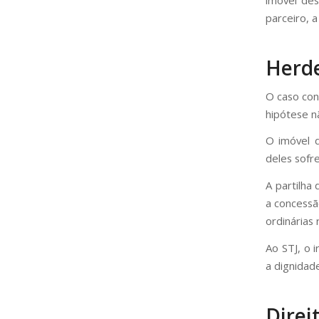
parceiro, 
Herde
O caso con
hipótese nã
O imóvel d
deles sofre
A partilha
a concessão
ordinárias 
Ao STJ, o 
a dignidad
Direi