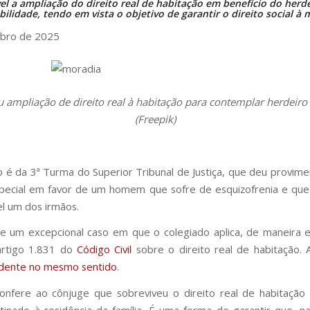
vel a ampliação do direito real de habitação em benefício do herd
bilidade, tendo em vista o objetivo de garantir o direito social à 
ubro de 2025
u ampliação de direito real à habitação para contemplar herdeiro
(Freepik)
o é da 3ª Turma do Superior Tribunal de Justiça, que deu provim
special em favor de um homem que sofre de esquizofrenia e qu
l um dos irmãos.
e um excepcional caso em que o colegiado aplica, de maneira e
rtigo 1.831 do
Código Civil
sobre o direito real de habitação.
dente no mesmo sentido
.
nfere ao cônjuge que sobreviveu o direito real de habitação 
tinado à residência da família. É uma forma de garantir que, 