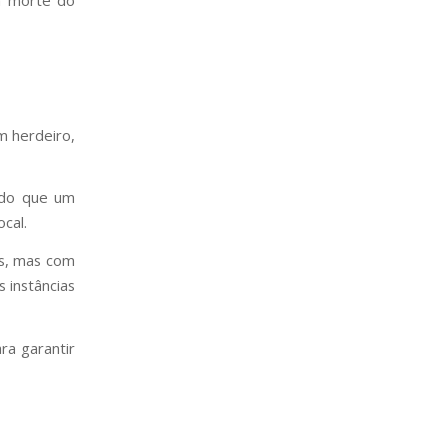
m herdeiro,
endo que um
cal.
os, mas com
s instâncias
ra garantir