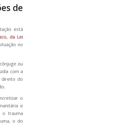
ões de
itação está
ico, da Lei
situação no
o cônjuge ou
sidia com a
 direito do
do.
ncretizar o
manitária e
e o trauma
auma, o do