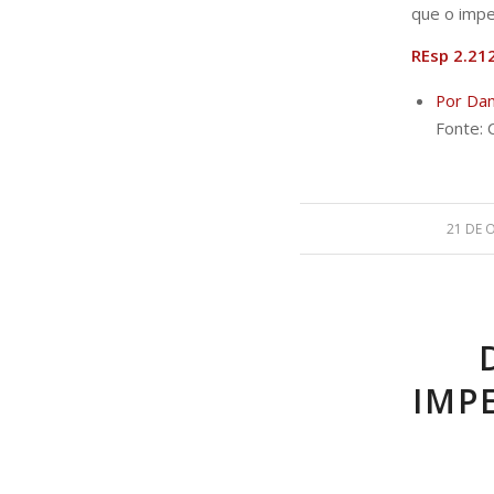
que o imped
REsp 2.21
Por Dani
Fonte: 
21 DE 
IMP