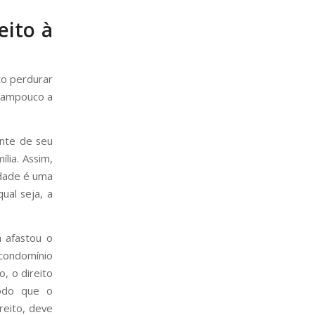
eito à
to perdurar
 tampouco a
ente de seu
ília. Assim,
edade é uma
ual seja, a
 afastou o
 condomínio
, o direito
odo que o
reito, deve