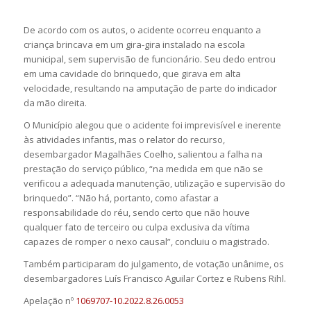
De acordo com os autos, o acidente ocorreu enquanto a
criança brincava em um gira-gira instalado na escola
municipal, sem supervisão de funcionário. Seu dedo entrou
em uma cavidade do brinquedo, que girava em alta
velocidade, resultando na amputação de parte do indicador
da mão direita.
O Município alegou que o acidente foi imprevisível e inerente
às atividades infantis, mas o relator do recurso,
desembargador Magalhães Coelho, salientou a falha na
prestação do serviço público, “na medida em que não se
verificou a adequada manutenção, utilização e supervisão do
brinquedo”. “Não há, portanto, como afastar a
responsabilidade do réu, sendo certo que não houve
qualquer fato de terceiro ou culpa exclusiva da vítima
capazes de romper o nexo causal”, concluiu o magistrado.
Também participaram do julgamento, de votação unânime, os
desembargadores Luís Francisco Aguilar Cortez e Rubens Rihl.
Apelação nº
1069707-10.2022.8.26.0053