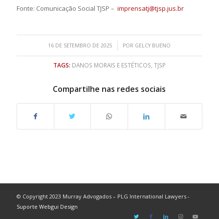
Fonte: Comunicação Social TJSP –
imprensatj@tjsp.jus.br
/
16 DE SETEMBRO DE 2025
POR
GELCY BUENO
TAGS:
DANOS MORAIS E ESTÉTICOS
,
TJSP
Compartilhe nas redes sociais
© Copyright 2023 Murray Advogados – PLG International Lawyers -
Suporte Webgui Design