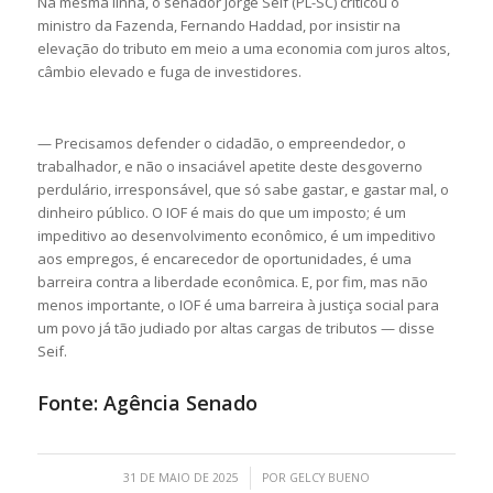
Na mesma linha, o senador Jorge Seif (PL-SC) criticou o
ministro da Fazenda, Fernando Haddad, por insistir na
elevação do tributo em meio a uma economia com juros altos,
câmbio elevado e fuga de investidores.
— Precisamos defender o cidadão, o empreendedor, o
trabalhador, e não o insaciável apetite deste desgoverno
perdulário, irresponsável, que só sabe gastar, e gastar mal, o
dinheiro público. O IOF é mais do que um imposto; é um
impeditivo ao desenvolvimento econômico, é um impeditivo
aos empregos, é encarecedor de oportunidades, é uma
barreira contra a liberdade econômica. E, por fim, mas não
menos importante, o IOF é uma barreira à justiça social para
um povo já tão judiado por altas cargas de tributos — disse
Seif.
Fonte:
Agência Senado
/
31 DE MAIO DE 2025
POR
GELCY BUENO